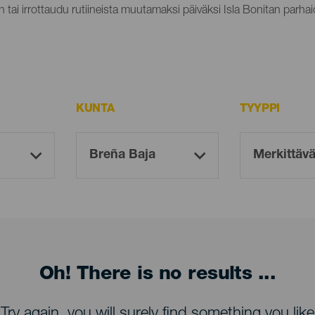
n tai irrottaudu rutiineista muutamaksi päiväksi Isla Bonitan parhaid
KUNTA
TYYPPI
Oh! There is no results ...
Try again, you will surely find something you like