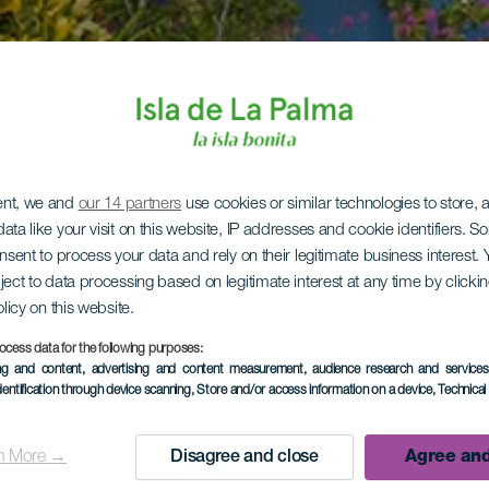
ent, we and
our 14 partners
use cookies or similar technologies to store,
ata like your visit on this website, IP addresses and cookie identifiers. 
onsent to process your data and rely on their legitimate business interest
ject to data processing based on legitimate interest at any time by click
olicy on this website.
ocess data for the following purposes:
ing and content, advertising and content measurement, audience research and service
dentification through device scanning
, Store and/or access information on a device
, Technica
n More →
Disagree and close
Agree and