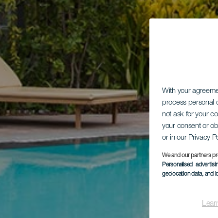
With your agreem
process personal d
not ask for your c
your consent or ob
or in our Privacy P
We and our partners pr
Personalised advertis
geolocation data, and i
Lear