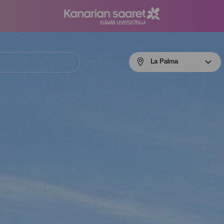
Menú
La Palma
navigation
La
Palma