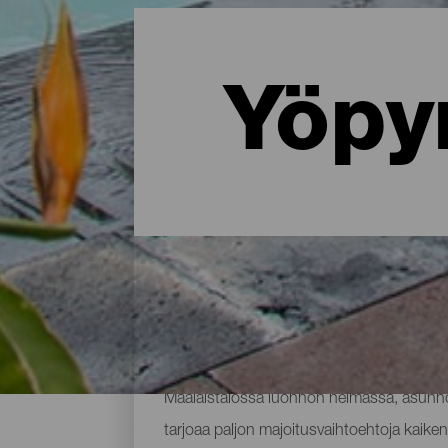
Yöpy
Missä yöpyä La Palmassa: 
Maalaistalossa luonnon helmassa, asunnos
tarjoaa paljon majoitusvaihtoehtoja kaikenl