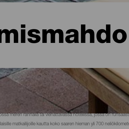
mismahdol
hotellit, asunnot...
sa meren rannalla tai viehättävässä hotellissa, jossa on runsaast
aisille matkailijoille kautta koko saaren hieman yli 700 neliökilomet