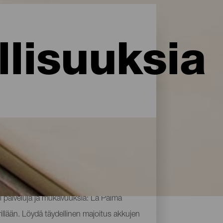
lisuuksia
i palveluja ja mukavuuksia: La Palma
rillään. Löydä täydellinen majoitus akkujen