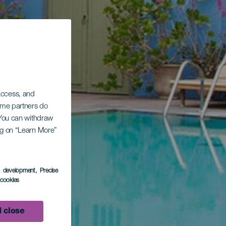
 access, and
Some partners do
. You can withdraw
ing on “Learn More”
s development
, Precise
l cookies
 close