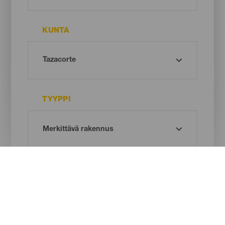
KUNTA
TYYPPI
Oh! There is no results ...
Try again, you will surely find something you like