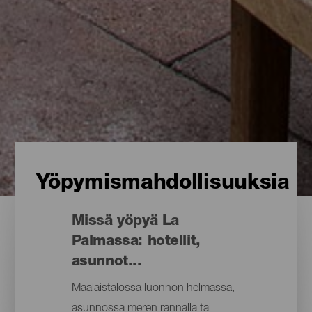
Yöpymismahdollisuuksia
Missä yöpyä La
Palmassa: hotellit,
asunnot...
Maalaistalossa luonnon helmassa,
asunnossa meren rannalla tai