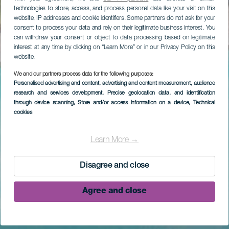
technologies to store, access, and process personal data like your visit on this
website, IP addresses and cookie identifiers. Some partners do not ask for your
consent to process your data and rely on their legitimate business interest. You
can withdraw your consent or object to data processing based on legitimate
interest at any time by clicking on “Learn More” or in our Privacy Policy on this
website.
We and our partners process data for the following purposes:
Personalised advertising and content, advertising and content measurement, audience
research and services development
, Precise geolocation data, and identification
through device scanning
, Store and/or access information on a device
, Technical
cookies
Learn More →
Disagree and close
Agree and close