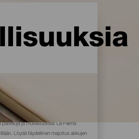
lisuuksia
i palveluja ja mukavuuksia: La Palma
rillään. Löydä täydellinen majoitus akkujen