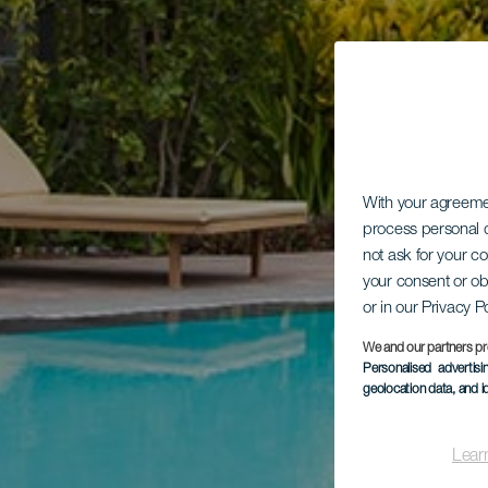
With your agreem
process personal d
not ask for your c
your consent or ob
or in our Privacy P
We and our partners pr
Personalised advertis
geolocation data, and i
Lear