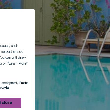
 access, and
Some partners do
. You can withdraw
ing on “Learn More”
s development
, Precise
l cookies
 close