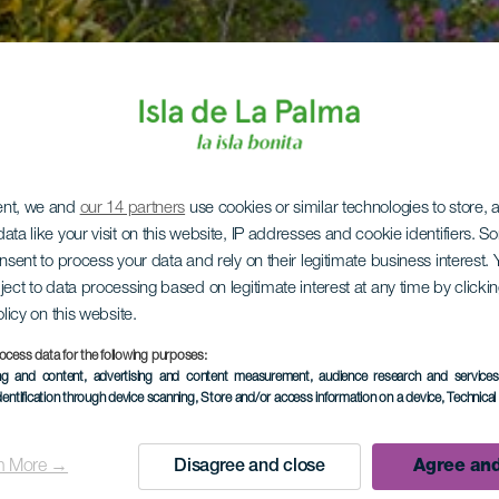
ent, we and
our 14 partners
use cookies or similar technologies to store,
ata like your visit on this website, IP addresses and cookie identifiers. 
onsent to process your data and rely on their legitimate business interest
ject to data processing based on legitimate interest at any time by click
olicy on this website.
ocess data for the following purposes:
ing and content, advertising and content measurement, audience research and service
dentification through device scanning
, Store and/or access information on a device
, Technica
n More →
Disagree and close
Agree and