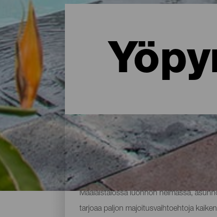
Yöpy
Missä yöpyä La Palmassa: 
Maalaistalossa luonnon helmassa, asunnos
tarjoaa paljon majoitusvaihtoehtoja kaikenl