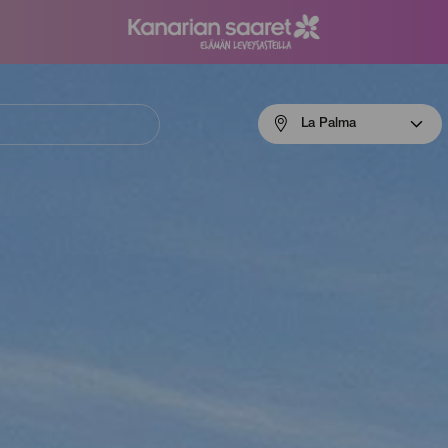
Menú
La Palma
navigation
La
Palma