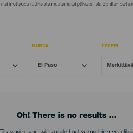
n tai irrottaudu rutiineista muutamaksi päiväksi Isla Bonitan parhaid
KUNTA
TYYPPI
Oh! There is no results ...
Try again, you will surely find something you like