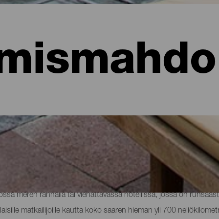
mismahdol
hotellit, asunnot...
sa meren rannalla tai viehättävässä hotellissa, jossa on runsaast
aisille matkailijoille kautta koko saaren hieman yli 700 neliökilomet