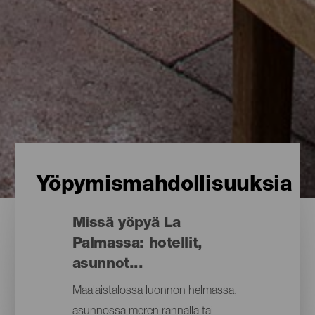
Yöpymismahdollisuuksia
Missä yöpyä La
Palmassa: hotellit,
asunnot...
Maalaistalossa luonnon helmassa,
asunnossa meren rannalla tai