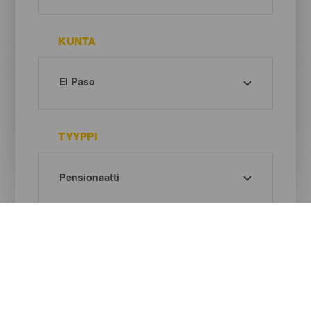
KUNTA
TYYPPI
Oh! There is no results ...
Try again, you will surely find something you like