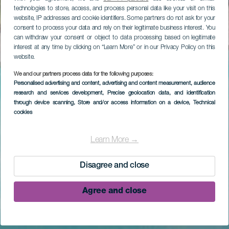
technologies to store, access, and process personal data like your visit on this
website, IP addresses and cookie identifiers. Some partners do not ask for your
consent to process your data and rely on their legitimate business interest. You
can withdraw your consent or object to data processing based on legitimate
interest at any time by clicking on “Learn More” or in our Privacy Policy on this
website.
We and our partners process data for the following purposes:
Personalised advertising and content, advertising and content measurement, audience
research and services development
, Precise geolocation data, and identification
through device scanning
, Store and/or access information on a device
, Technical
cookies
Learn More →
Disagree and close
Agree and close