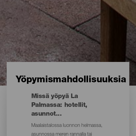
Yöpymismahdollisuuksia
Missä yöpyä La
Palmassa: hotellit,
asunnot...
Maalaistalossa luonnon helmassa,
asunnossa meren rannalla tai