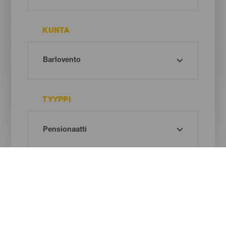
KUNTA
TYYPPI
Oh! There is no results ...
Try again, you will surely find something you like