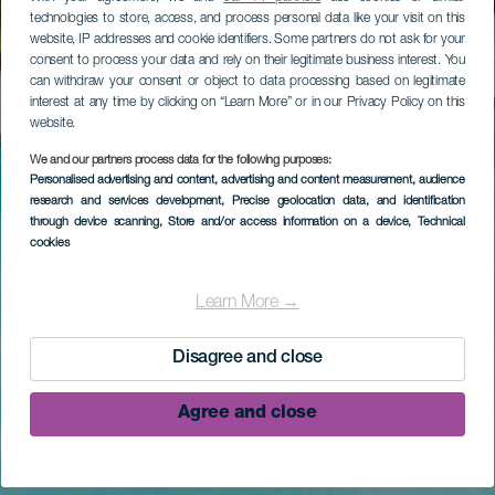
technologies to store, access, and process personal data like your visit on this
website, IP addresses and cookie identifiers. Some partners do not ask for your
consent to process your data and rely on their legitimate business interest. You
can withdraw your consent or object to data processing based on legitimate
interest at any time by clicking on “Learn More” or in our Privacy Policy on this
website.
We and our partners process data for the following purposes:
Personalised advertising and content, advertising and content measurement, audience
research and services development
, Precise geolocation data, and identification
through device scanning
, Store and/or access information on a device
, Technical
cookies
Learn More →
Disagree and close
Agree and close