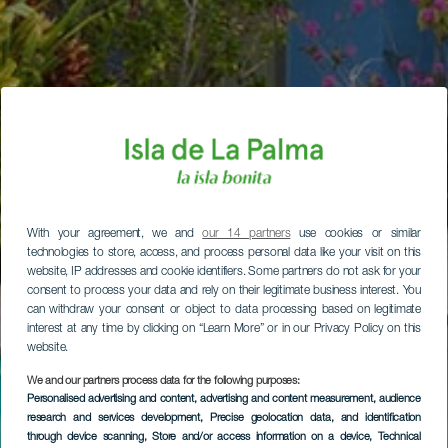
With your agreement, we and
our 14 partners
use cookies or similar
technologies to store, access, and process personal data like your visit on this
website, IP addresses and cookie identifiers. Some partners do not ask for your
consent to process your data and rely on their legitimate business interest. You
can withdraw your consent or object to data processing based on legitimate
interest at any time by clicking on “Learn More” or in our Privacy Policy on this
website.
We and our partners process data for the following purposes:
Personalised advertising and content, advertising and content measurement, audience
research and services development
, Precise geolocation data, and identification
through device scanning
, Store and/or access information on a device
, Technical