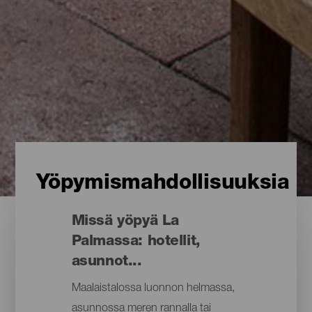
Yöpymismahdollisuuksia
Missä yöpyä La
Palmassa: hotellit,
asunnot...
Maalaistalossa luonnon helmassa,
asunnossa meren rannalla tai