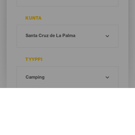
KUNTA
TYYPPI
Oh! There is no results ...
Try again, you will surely find something you like