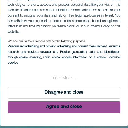
technologies to store, access, and process personal data like your visit on this
website, IP addresses and cookie identifiers. Some partners do not ask for your
consent to process your data and rely on their legitimate business interest. You
can withdraw your consent or object to data processing based on legitimate
interest at any time by clicking on “Learn More” or in our Privacy Policy on this
website.
We and our partners process data for the following purposes:
Personalised advertising and content, advertising and content measurement, audience
research and services development
, Precise geolocation data, and identification
through device scanning
, Store and/or access information on a device
, Technical
cookies
Learn More →
Disagree and close
Agree and close