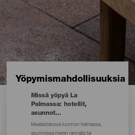
Yöpymismahdollisuuksia
Missä yöpyä La
Palmassa: hotellit,
asunnot...
Maalaistalossa luonnon helmassa,
asunnossa meren rannalla tai