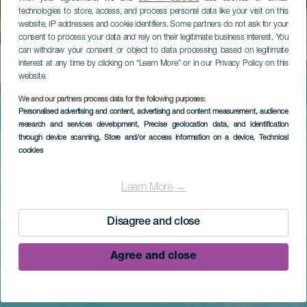
technologies to store, access, and process personal data like your visit on this
website, IP addresses and cookie identifiers. Some partners do not ask for your
consent to process your data and rely on their legitimate business interest. You
can withdraw your consent or object to data processing based on legitimate
interest at any time by clicking on “Learn More” or in our Privacy Policy on this
website.
We and our partners process data for the following purposes:
Personalised advertising and content, advertising and content measurement, audience
research and services development
, Precise geolocation data, and identification
through device scanning
, Store and/or access information on a device
, Technical
cookies
Learn More →
Disagree and close
Agree and close