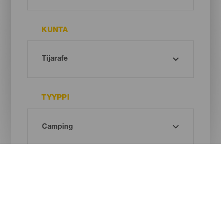
KUNTA
TYYPPI
Oh! There is no results ...
Try again, you will surely find something you like