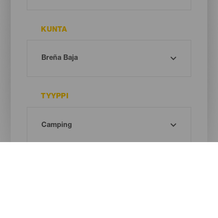
KUNTA
TYYPPI
Oh! There is no results ...
Try again, you will surely find something you like