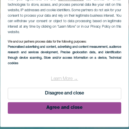
technologies to store, access, and process personal data like your visit on this
website, IP addresses and cookie identifiers. Some partners do not ask for your
consent to process your data and rely on their legitimate business interest. You
can withdraw your consent or object to data processing based on legitimate
interest at any time by clicking on “Learn More” or in our Privacy Policy on this
website.
We and our partners process data for the following purposes:
Personalised advertising and content, advertising and content measurement, audience
research and services development
, Precise geolocation data, and identification
through device scanning
, Store and/or access information on a device
, Technical
cookies
Learn More →
Disagree and close
Agree and close