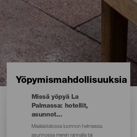
Yöpymismahdollisuuksia
Missä yöpyä La
Palmassa: hotellit,
asunnot...
Maalaistalossa luonnon helmassa,
asunnossa meren rannalla tai