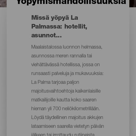
Yöpymismahdollisuuksia
Missä yöpyä La
Palmassa: hotellit,
asunnot...
Maalaistalossa luonnon helmassa,
asunnossa meren rannalla tai
viehättävässä hotellissa, jossa on
runsaasti palveluja ja mukavuuksia:
La Palma tarjoaa paljon
majoitusvaihtoehtoja kaikenlaisille
matkailijoille kautta koko saaren
hieman yli 700 neliökilometrillään.
Löydä täydellinen majoitus akkujen
lataamiseen saarella vietetyn päivän
jälkeen tai irrottaudu rutiineista