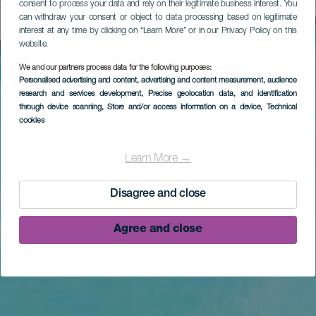
consent to process your data and rely on their legitimate business interest. You
can withdraw your consent or object to data processing based on legitimate
interest at any time by clicking on “Learn More” or in our Privacy Policy on this
website.
We and our partners process data for the following purposes:
Personalised advertising and content, advertising and content measurement, audience
research and services development
, Precise geolocation data, and identification
through device scanning
, Store and/or access information on a device
, Technical
cookies
Learn More →
Disagree and close
Agree and close