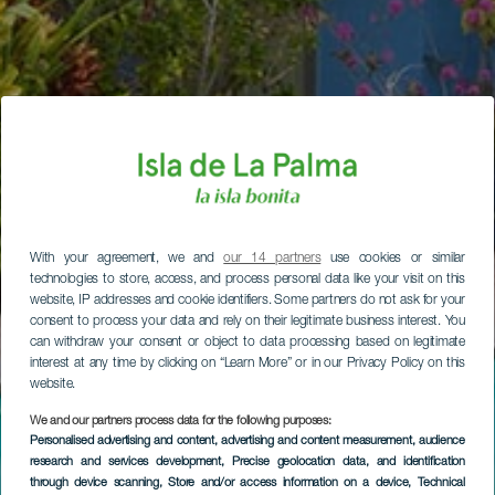
With your agreement, we and
our 14 partners
use cookies or similar
technologies to store, access, and process personal data like your visit on this
website, IP addresses and cookie identifiers. Some partners do not ask for your
consent to process your data and rely on their legitimate business interest. You
can withdraw your consent or object to data processing based on legitimate
interest at any time by clicking on “Learn More” or in our Privacy Policy on this
website.
We and our partners process data for the following purposes:
Personalised advertising and content, advertising and content measurement, audience
research and services development
, Precise geolocation data, and identification
through device scanning
, Store and/or access information on a device
, Technical