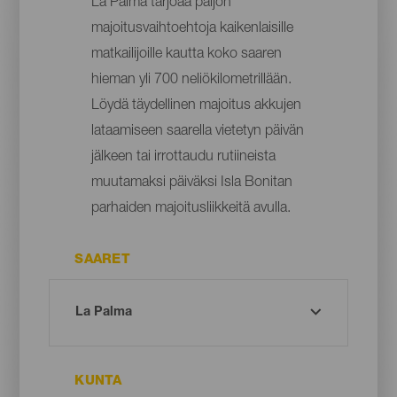
La Palma tarjoaa paljon
majoitusvaihtoehtoja kaikenlaisille
matkailijoille kautta koko saaren
hieman yli 700 neliökilometrillään.
Löydä täydellinen majoitus akkujen
lataamiseen saarella vietetyn päivän
jälkeen tai irrottaudu rutiineista
muutamaksi päiväksi Isla Bonitan
parhaiden majoitusliikkeitä avulla.
SAARET
KUNTA