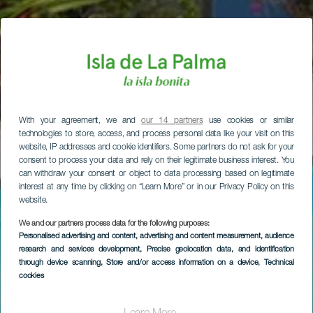
With your agreement, we and
our 14 partners
use cookies or similar
technologies to store, access, and process personal data like your visit on this
website, IP addresses and cookie identifiers. Some partners do not ask for your
consent to process your data and rely on their legitimate business interest. You
can withdraw your consent or object to data processing based on legitimate
interest at any time by clicking on “Learn More” or in our Privacy Policy on this
website.
We and our partners process data for the following purposes:
Personalised advertising and content, advertising and content measurement, audience
research and services development
, Precise geolocation data, and identification
through device scanning
, Store and/or access information on a device
, Technical
cookies