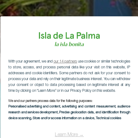
With your agreement, we and
our 14 partners
use cookies or similar technologies
to store, access, and process personal data like your visit on this website, IP
addresses and cookie identifiers. Some partners do not ask for your consent to
process your data and rely on their legitimate business interest. You can withdraw
your consent or object to data processing based on legitimate interest at any
time by clicking on “Learn More” or in our Privacy Policy on this website.
We and our partners process data for the following purposes:
Personalised advertising and content, advertising and content measurement, audience
research and services development
, Precise geolocation data, and identification through
device scanning
, Store and/or access information on a device
, Technical cookies
Learn More →