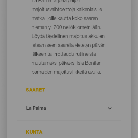
La Palma tarjoaa paljon
majoitusvaihtoehtoja kaikenlaisille
matkailijoille kautta koko saaren
hieman yli 700 neliökilometrillään.
Löydä täydellinen majoitus akkujen
lataamiseen saarella vietetyn päivän
jälkeen tai irrottaudu rutiineista
muutamaksi päiväksi Isla Bonitan
parhaiden majoitusliikkeitä avulla.
SAARET
KUNTA