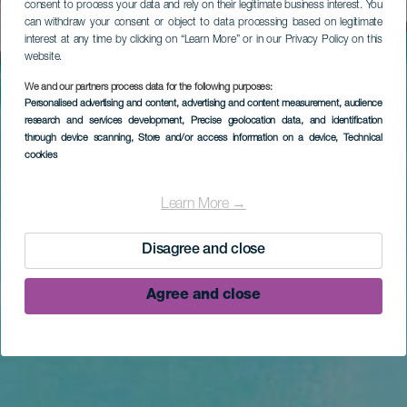
consent to process your data and rely on their legitimate business interest. You
can withdraw your consent or object to data processing based on legitimate
interest at any time by clicking on “Learn More” or in our Privacy Policy on this
website.
We and our partners process data for the following purposes:
Personalised advertising and content, advertising and content measurement, audience
research and services development
, Precise geolocation data, and identification
through device scanning
, Store and/or access information on a device
, Technical
cookies
Learn More →
Disagree and close
Agree and close