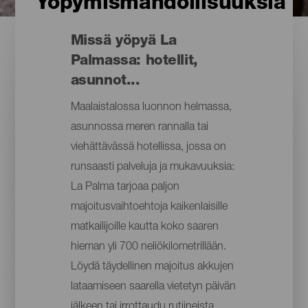
Yöpymismahdollisuuksia
Missä yöpyä La
Palmassa: hotellit,
asunnot...
Maalaistalossa luonnon helmassa,
asunnossa meren rannalla tai
viehättävässä hotellissa, jossa on
runsaasti palveluja ja mukavuuksia:
La Palma tarjoaa paljon
majoitusvaihtoehtoja kaikenlaisille
matkailijoille kautta koko saaren
hieman yli 700 neliökilometrillään.
Löydä täydellinen majoitus akkujen
lataamiseen saarella vietetyn päivän
jälkeen tai irrottaudu rutiineista