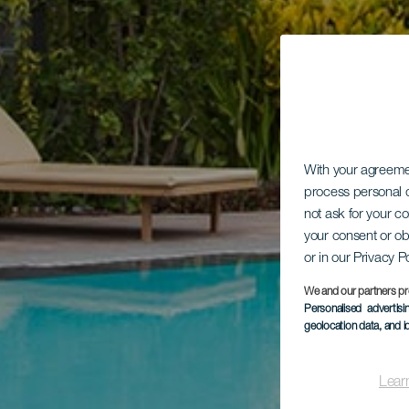
With your agreem
process personal d
not ask for your c
your consent or ob
or in our Privacy P
We and our partners pr
Personalised advertis
geolocation data, and i
Lear