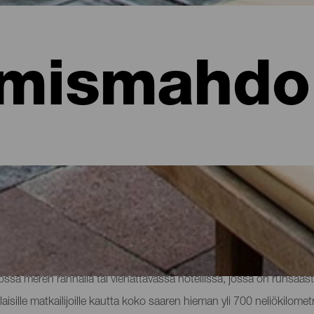
mismahdol
hotellit, asunnot...
sa meren rannalla tai viehättävässä hotellissa, jossa on runsaast
aisille matkailijoille kautta koko saaren hieman yli 700 neliökilomet