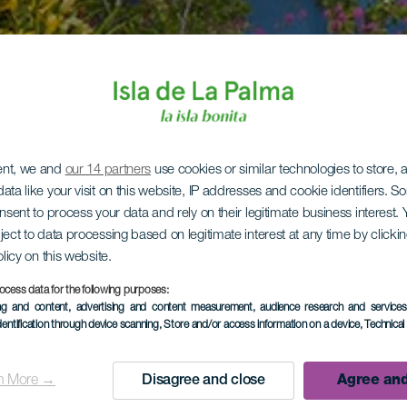
ent, we and
our 14 partners
use cookies or similar technologies to store,
ata like your visit on this website, IP addresses and cookie identifiers. 
onsent to process your data and rely on their legitimate business interest
ject to data processing based on legitimate interest at any time by click
olicy on this website.
ocess data for the following purposes:
ing and content, advertising and content measurement, audience research and service
dentification through device scanning
, Store and/or access information on a device
, Technica
n More →
Disagree and close
Agree and