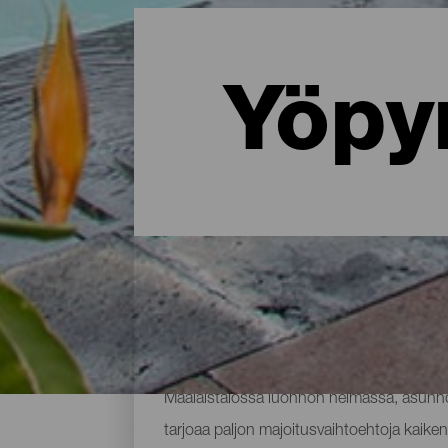
Yöpy
Missä yöpyä La Palmassa: 
Maalaistalossa luonnon helmassa, asunnos
tarjoaa paljon majoitusvaihtoehtoja kaikenl