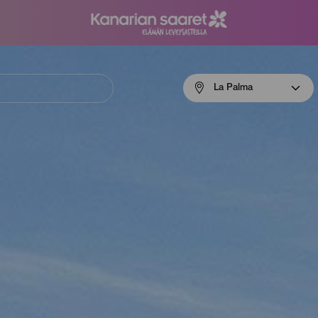
Menú
La Palma
navigation
La
Palma