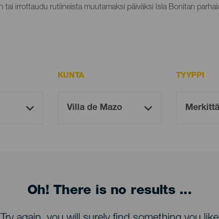
n tai irrottaudu rutiineista muutamaksi päiväksi Isla Bonitan parhaid
KUNTA
TYYPPI
Oh! There is no results ...
Try again, you will surely find something you like