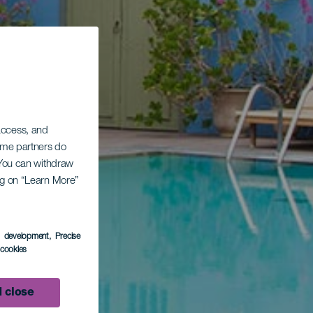
 access, and
Some partners do
. You can withdraw
ing on “Learn More”
s development
, Precise
l cookies
 close