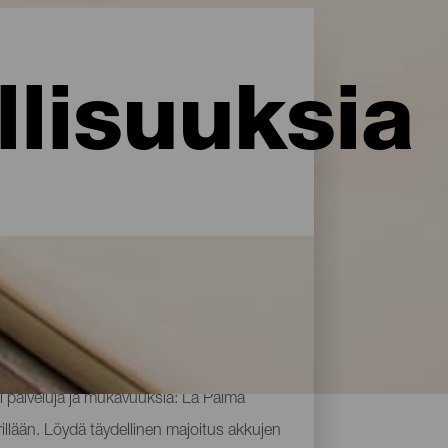
lisuuksia
i palveluja ja mukavuuksia: La Palma
rillään. Löydä täydellinen majoitus akkujen