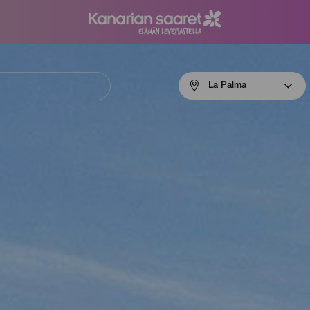
Menú
La Palma
navigation
La
Palma