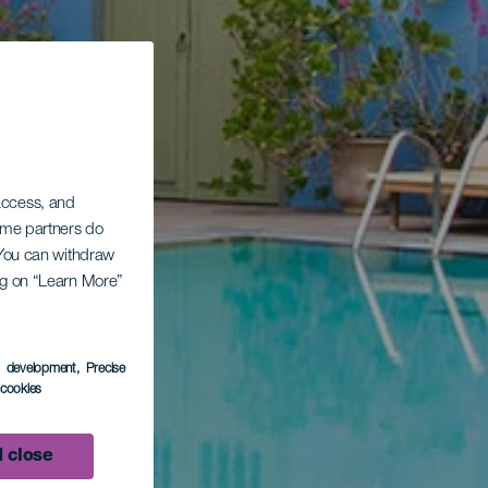
 access, and
Some partners do
. You can withdraw
ing on “Learn More”
s development
, Precise
l cookies
 close