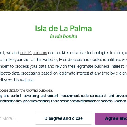
ent, we and
our 14 partners
use cookies or similar technologies to store,
ata like your visit on this website, IP addresses and cookie identifiers. 
onsent to process your data and rely on their legitimate business interest
ject to data processing based on legitimate interest at any time by click
olicy on this website.
ocess data for the following purposes:
ing and content, advertising and content measurement, audience research and service
dentification through device scanning
, Store and/or access information on a device
, Technica
n More →
Disagree and close
Agree and