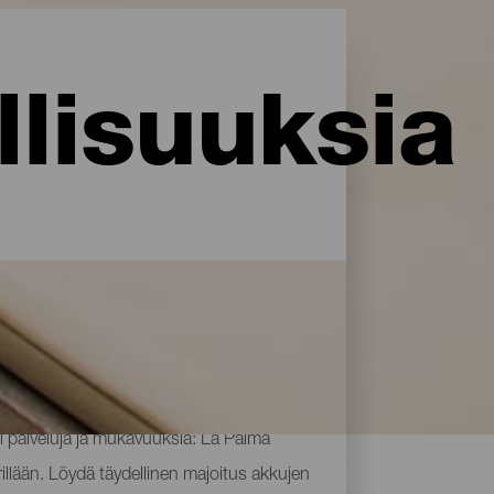
lisuuksia
i palveluja ja mukavuuksia: La Palma
rillään. Löydä täydellinen majoitus akkujen