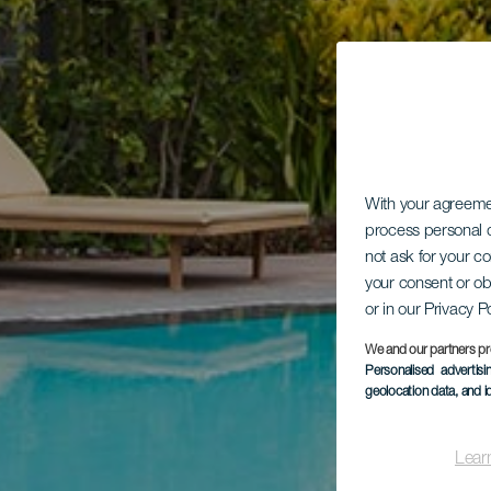
With your agreem
process personal d
not ask for your c
your consent or ob
or in our Privacy P
We and our partners pr
Personalised advertis
geolocation data, and i
Lear