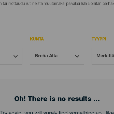
n tai irrottaudu rutiineista muutamaksi päiväksi Isla Bonitan parhaid
KUNTA
TYYPPI
Oh! There is no results ...
Try again, you will surely find something you like