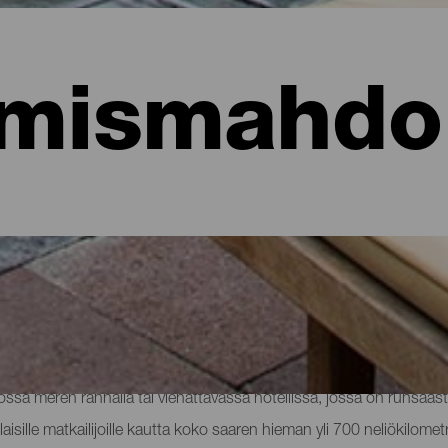
mismahdol
hotellit, asunnot...
sa meren rannalla tai viehättävässä hotellissa, jossa on runsaast
aisille matkailijoille kautta koko saaren hieman yli 700 neliökilomet