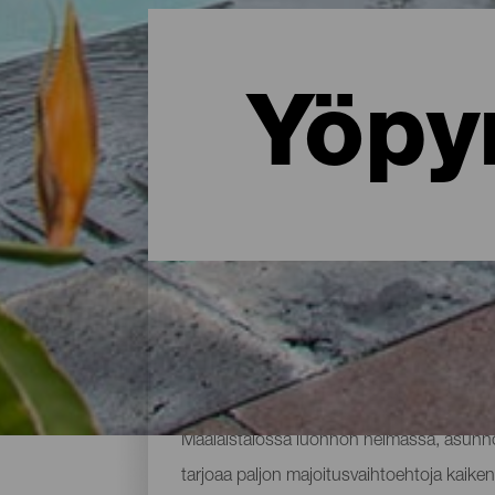
Yöpy
Missä yöpyä La Palmassa: 
Maalaistalossa luonnon helmassa, asunnos
tarjoaa paljon majoitusvaihtoehtoja kaikenl