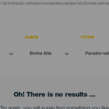
n tai irrottaudu rutiineista muutamaksi päiväksi Isla Bonitan parhaid
KUNTA
TYYPPI
Oh! There is no results ...
Try again, you will surely find something you like