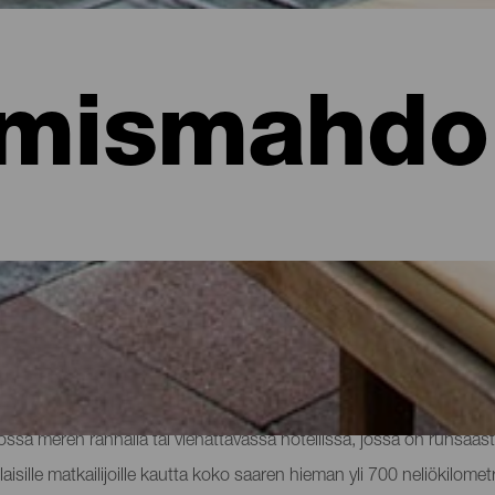
mismahdol
hotellit, asunnot...
sa meren rannalla tai viehättävässä hotellissa, jossa on runsaast
aisille matkailijoille kautta koko saaren hieman yli 700 neliökilomet