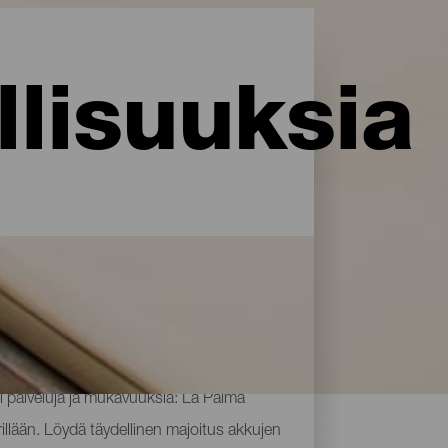
lisuuksia
i palveluja ja mukavuuksia: La Palma
rillään. Löydä täydellinen majoitus akkujen