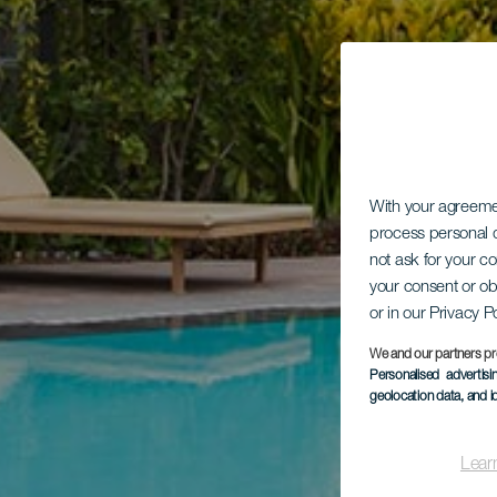
With your agreem
process personal d
not ask for your c
your consent or ob
or in our Privacy P
We and our partners pr
Personalised advertis
geolocation data, and i
Lear