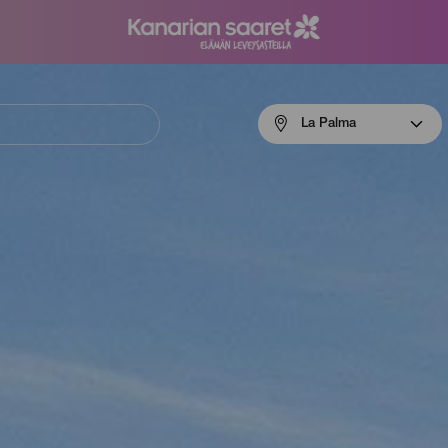
Menú
La Palma
navigation
La
Palma