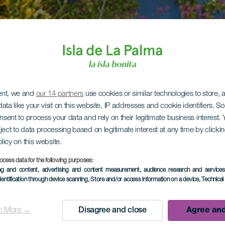
ent, we and
our 14 partners
use cookies or similar technologies to store,
ata like your visit on this website, IP addresses and cookie identifiers. 
onsent to process your data and rely on their legitimate business interest
ject to data processing based on legitimate interest at any time by click
olicy on this website.
ocess data for the following purposes:
ing and content, advertising and content measurement, audience research and service
dentification through device scanning
, Store and/or access information on a device
, Technica
n More →
Disagree and close
Agree and