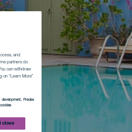
 access, and
Some partners do
. You can withdraw
ing on “Learn More”
s development
, Precise
l cookies
 close