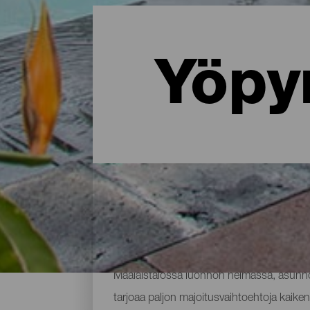
Yöpy
Missä yöpyä La Palmassa: 
Maalaistalossa luonnon helmassa, asunnos
tarjoaa paljon majoitusvaihtoehtoja kaikenl