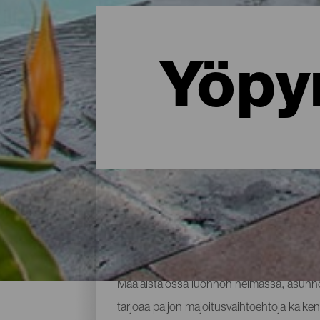
Yöpy
Missä yöpyä La Palmassa: 
Maalaistalossa luonnon helmassa, asunnos
tarjoaa paljon majoitusvaihtoehtoja kaikenl