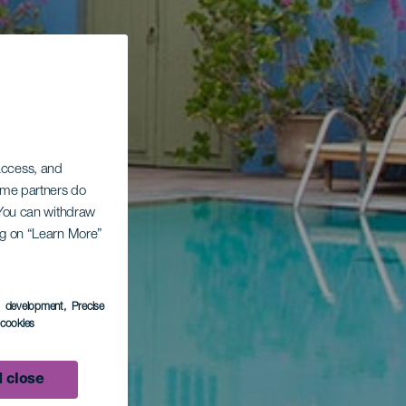
 access, and
Some partners do
. You can withdraw
ing on “Learn More”
s development
, Precise
l cookies
 close