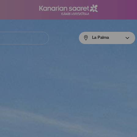
Menú
La Palma
navigation
La
Palma