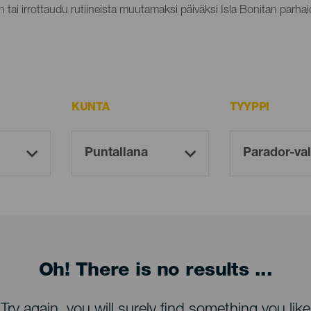
n tai irrottaudu rutiineista muutamaksi päiväksi Isla Bonitan parhaid
KUNTA
TYYPPI
Oh! There is no results ...
Try again, you will surely find something you like