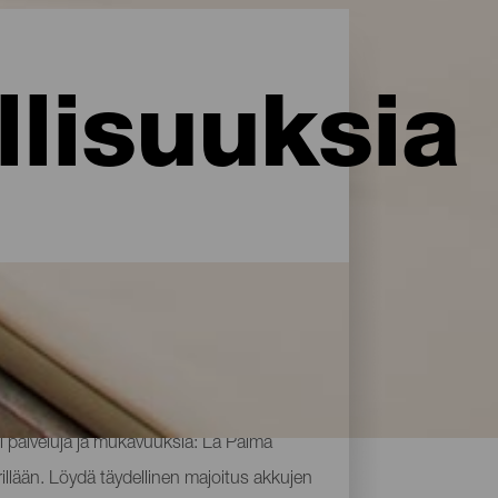
lisuuksia
i palveluja ja mukavuuksia: La Palma
rillään. Löydä täydellinen majoitus akkujen