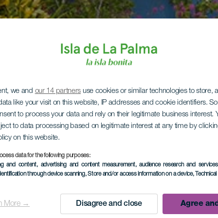
ent, we and
our 14 partners
use cookies or similar technologies to store,
ata like your visit on this website, IP addresses and cookie identifiers. 
onsent to process your data and rely on their legitimate business interest
ject to data processing based on legitimate interest at any time by click
olicy on this website.
ocess data for the following purposes:
ing and content, advertising and content measurement, audience research and service
dentification through device scanning
, Store and/or access information on a device
, Technica
n More →
Disagree and close
Agree and