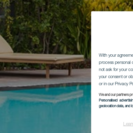
With your agreem
process personal d
not ask for your c
your consent or ob
or in our Privacy P
We and our partners pr
Personalised advertis
geolocation data, and i
Lear