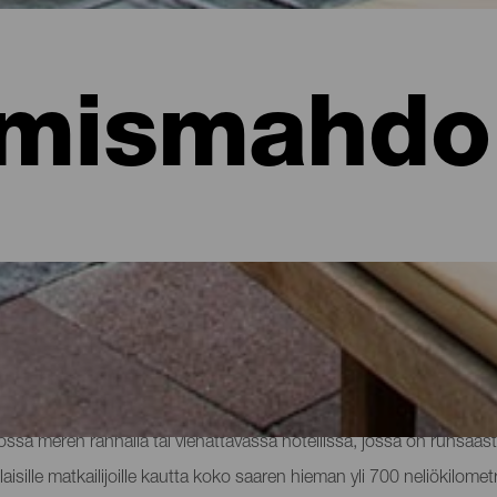
mismahdol
hotellit, asunnot...
sa meren rannalla tai viehättävässä hotellissa, jossa on runsaast
aisille matkailijoille kautta koko saaren hieman yli 700 neliökilomet