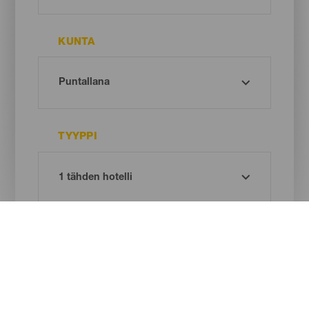
KUNTA
TYYPPI
Oh! There is no results ...
Try again, you will surely find something you like