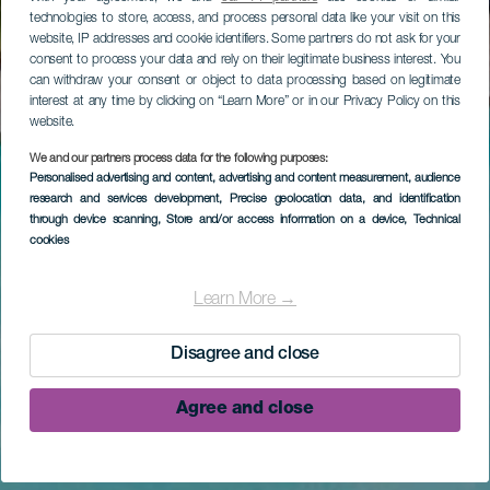
technologies to store, access, and process personal data like your visit on this
website, IP addresses and cookie identifiers. Some partners do not ask for your
consent to process your data and rely on their legitimate business interest. You
can withdraw your consent or object to data processing based on legitimate
interest at any time by clicking on “Learn More” or in our Privacy Policy on this
website.
We and our partners process data for the following purposes:
Personalised advertising and content, advertising and content measurement, audience
research and services development
, Precise geolocation data, and identification
through device scanning
, Store and/or access information on a device
, Technical
cookies
Learn More →
Disagree and close
Agree and close