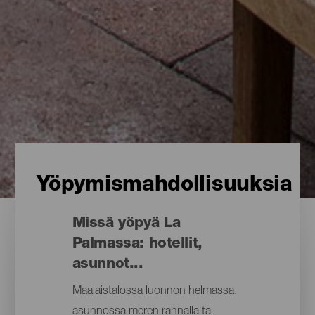
Yöpymismahdollisuuksia
Missä yöpyä La
Palmassa: hotellit,
asunnot...
Maalaistalossa luonnon helmassa,
asunnossa meren rannalla tai