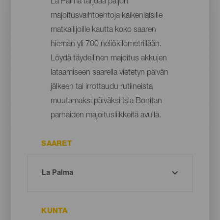
La Palma tarjoaa paljon
majoitusvaihtoehtoja kaikenlaisille
matkailijoille kautta koko saaren
hieman yli 700 neliökilometrillään.
Löydä täydellinen majoitus akkujen
lataamiseen saarella vietetyn päivän
jälkeen tai irrottaudu rutiineista
muutamaksi päiväksi Isla Bonitan
parhaiden majoitusliikkeitä avulla.
SAARET
KUNTA