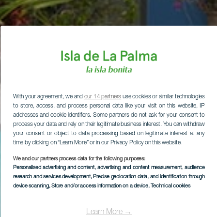
With your agreement, we and
our 14 partners
use cookies or similar technologies
to store, access, and process personal data like your visit on this website, IP
addresses and cookie identifiers. Some partners do not ask for your consent to
process your data and rely on their legitimate business interest. You can withdraw
your consent or object to data processing based on legitimate interest at any
time by clicking on “Learn More” or in our Privacy Policy on this website.
We and our partners process data for the following purposes:
Personalised advertising and content, advertising and content measurement, audience
research and services development
, Precise geolocation data, and identification through
device scanning
, Store and/or access information on a device
, Technical cookies
Learn More →