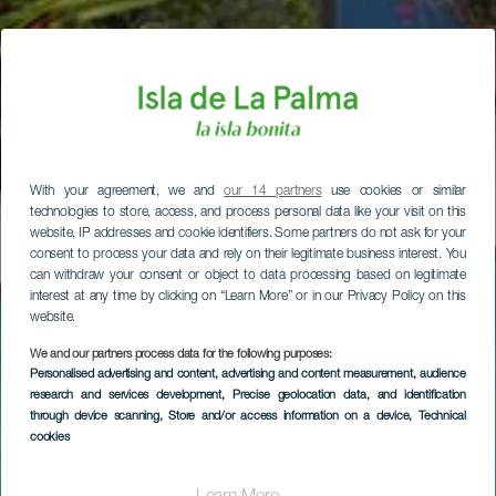
With your agreement, we and
our 14 partners
use cookies or similar
technologies to store, access, and process personal data like your visit on this
website, IP addresses and cookie identifiers. Some partners do not ask for your
consent to process your data and rely on their legitimate business interest. You
can withdraw your consent or object to data processing based on legitimate
interest at any time by clicking on “Learn More” or in our Privacy Policy on this
website.
We and our partners process data for the following purposes:
Personalised advertising and content, advertising and content measurement, audience
research and services development
, Precise geolocation data, and identification
through device scanning
, Store and/or access information on a device
, Technical
cookies