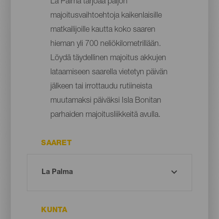
La Palma tarjoaa paljon
majoitusvaihtoehtoja kaikenlaisille
matkailijoille kautta koko saaren
hieman yli 700 neliökilometrillään.
Löydä täydellinen majoitus akkujen
lataamiseen saarella vietetyn päivän
jälkeen tai irrottaudu rutiineista
muutamaksi päiväksi Isla Bonitan
parhaiden majoitusliikkeitä avulla.
SAARET
KUNTA