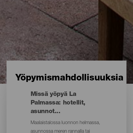
Yöpymismahdollisuuksia
Missä yöpyä La
Palmassa: hotellit,
asunnot...
Maalaistalossa luonnon helmassa,
asunnossa meren rannalla tai