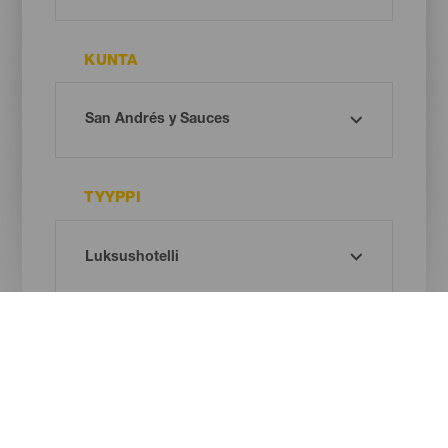
KUNTA
TYYPPI
Oh! There is no results ...
Try again, you will surely find something you like