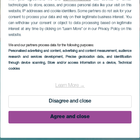
technologies to store, access, and process personal data like your visit on this
website, IP addresses and cookie identifiers. Some partners do not ask for your
consent to process your data and rely on their legitimate business interest. You
can withdraw your consent or object to data processing based on legitimate
interest at any time by clicking on “Learn More” or in our Privacy Policy on this
website.
We and our partners process data for the following purposes:
Personalised advertising and content, advertising and content measurement, audience
research and services development
, Precise geolocation data, and identification
through device scanning
, Store and/or access information on a device
, Technical
cookies
Learn More →
Disagree and close
Agree and close