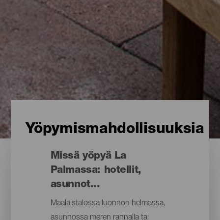
Yöpymismahdollisuuksia
Missä yöpyä La
Palmassa: hotellit,
asunnot...
Maalaistalossa luonnon helmassa,
asunnossa meren rannalla tai