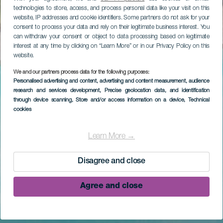
technologies to store, access, and process personal data like your visit on this
website, IP addresses and cookie identifiers. Some partners do not ask for your
consent to process your data and rely on their legitimate business interest. You
can withdraw your consent or object to data processing based on legitimate
interest at any time by clicking on “Learn More” or in our Privacy Policy on this
website.
We and our partners process data for the following purposes:
Personalised advertising and content, advertising and content measurement, audience
research and services development
, Precise geolocation data, and identification
through device scanning
, Store and/or access information on a device
, Technical
cookies
Learn More →
Disagree and close
Agree and close