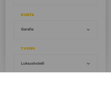
KUNTA
TYYPPI
Oh! There is no results ...
Try again, you will surely find something you like