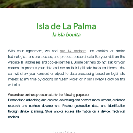
With your agreement, we and
our 14 partners
use cookies or similar
technologies to store, access, and process personal data like your visit on this
website, IP addresses and cookie identifiers. Some partners do not ask for your
consent to process your data and rely on their legitimate business interest. You
can withdraw your consent or object to data processing based on legitimate
interest at any time by clicking on “Learn More” or in our Privacy Policy on this
website.
We and our partners process data for the following purposes:
Personalised advertising and content, advertising and content measurement, audience
research and services development
, Precise geolocation data, and identification
through device scanning
, Store and/or access information on a device
, Technical
cookies