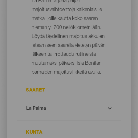
La Palma tarjoaa paljon
majoitusvaihtoehtoja kaikenlaisille
matkailijoille kautta koko saaren
hieman yli 700 neliökilometrillään.
Löydä täydellinen majoitus akkujen
lataamiseen saarella vietetyn päivän
jälkeen tai irrottaudu rutiineista
muutamaksi päiväksi Isla Bonitan
parhaiden majoitusliikkeitä avulla.
SAARET
KUNTA