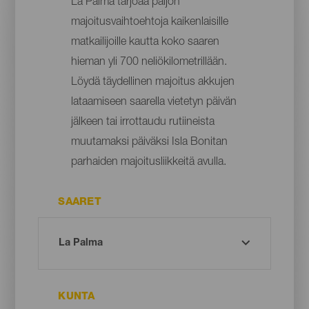
La Palma tarjoaa paljon
majoitusvaihtoehtoja kaikenlaisille
matkailijoille kautta koko saaren
hieman yli 700 neliökilometrillään.
Löydä täydellinen majoitus akkujen
lataamiseen saarella vietetyn päivän
jälkeen tai irrottaudu rutiineista
muutamaksi päiväksi Isla Bonitan
parhaiden majoitusliikkeitä avulla.
SAARET
KUNTA