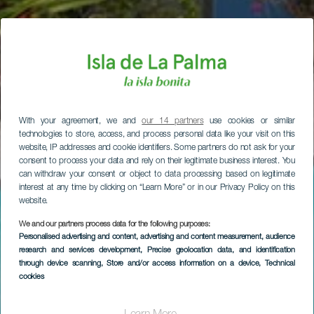
With your agreement, we and
our 14 partners
use cookies or similar
technologies to store, access, and process personal data like your visit on this
website, IP addresses and cookie identifiers. Some partners do not ask for your
consent to process your data and rely on their legitimate business interest. You
can withdraw your consent or object to data processing based on legitimate
interest at any time by clicking on “Learn More” or in our Privacy Policy on this
website.
We and our partners process data for the following purposes:
Personalised advertising and content, advertising and content measurement, audience
research and services development
, Precise geolocation data, and identification
through device scanning
, Store and/or access information on a device
, Technical
cookies