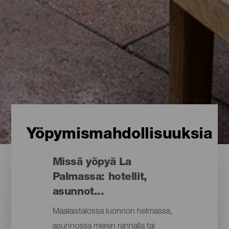
Yöpymismahdollisuuksia
Missä yöpyä La
Palmassa: hotellit,
asunnot...
Maalaistalossa luonnon helmassa,
asunnossa meren rannalla tai