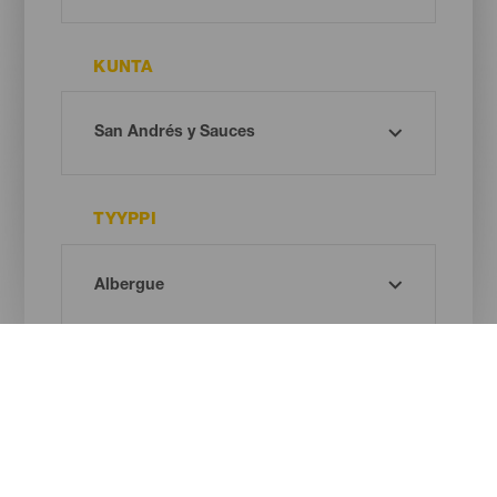
KUNTA
TYYPPI
Oh! There is no results ...
Try again, you will surely find something you like