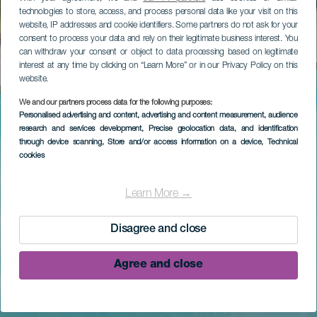
technologies to store, access, and process personal data like your visit on this
website, IP addresses and cookie identifiers. Some partners do not ask for your
consent to process your data and rely on their legitimate business interest. You
can withdraw your consent or object to data processing based on legitimate
interest at any time by clicking on “Learn More” or in our Privacy Policy on this
website.
We and our partners process data for the following purposes:
Personalised advertising and content, advertising and content measurement, audience
research and services development
, Precise geolocation data, and identification
through device scanning
, Store and/or access information on a device
, Technical
cookies
Learn More →
Disagree and close
Agree and close