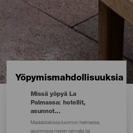
Yöpymismahdollisuuksia
Missä yöpyä La
Palmassa: hotellit,
asunnot...
Maalaistalossa luonnon helmassa,
asunnossa meren rannalla tai