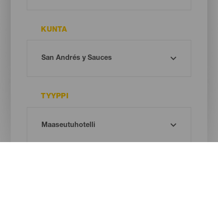
KUNTA
TYYPPI
Oh! There is no results ...
Try again, you will surely find something you like