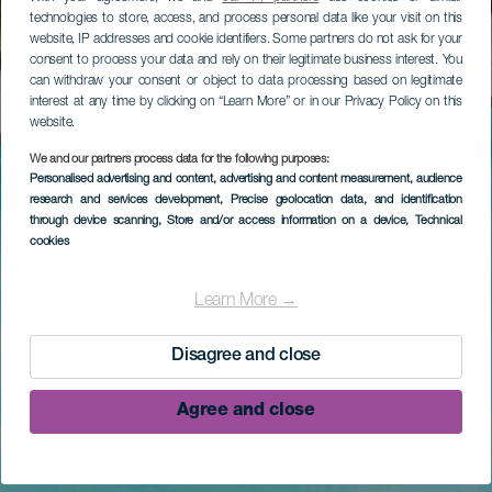
technologies to store, access, and process personal data like your visit on this
website, IP addresses and cookie identifiers. Some partners do not ask for your
consent to process your data and rely on their legitimate business interest. You
can withdraw your consent or object to data processing based on legitimate
interest at any time by clicking on “Learn More” or in our Privacy Policy on this
website.
We and our partners process data for the following purposes:
Personalised advertising and content, advertising and content measurement, audience
research and services development
, Precise geolocation data, and identification
through device scanning
, Store and/or access information on a device
, Technical
cookies
Learn More →
Disagree and close
Agree and close