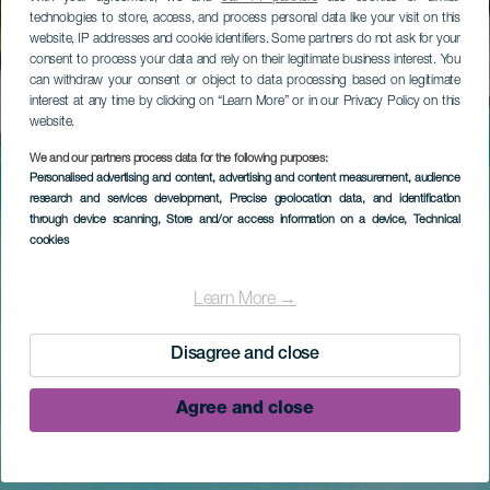
technologies to store, access, and process personal data like your visit on this
website, IP addresses and cookie identifiers. Some partners do not ask for your
consent to process your data and rely on their legitimate business interest. You
can withdraw your consent or object to data processing based on legitimate
interest at any time by clicking on “Learn More” or in our Privacy Policy on this
website.
We and our partners process data for the following purposes:
Personalised advertising and content, advertising and content measurement, audience
research and services development
, Precise geolocation data, and identification
through device scanning
, Store and/or access information on a device
, Technical
cookies
Learn More →
Disagree and close
Agree and close