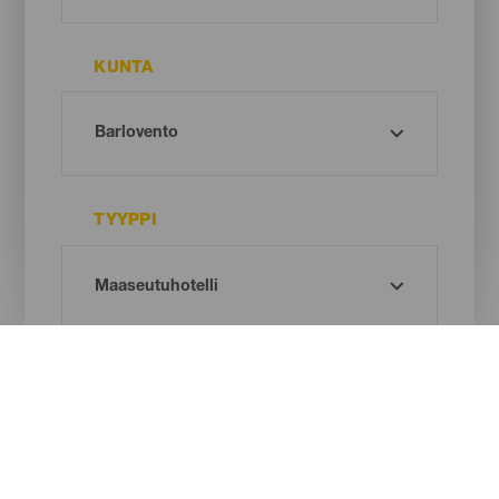
KUNTA
TYYPPI
Oh! There is no results ...
Try again, you will surely find something you like