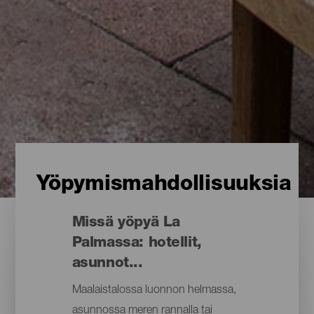
Yöpymismahdollisuuksia
Missä yöpyä La
Palmassa: hotellit,
asunnot...
Maalaistalossa luonnon helmassa,
asunnossa meren rannalla tai