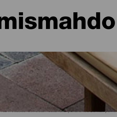
mismahdol
hotellit, asunnot...
sa meren rannalla tai viehättävässä hotellissa, jossa on runsaast
aisille matkailijoille kautta koko saaren hieman yli 700 neliökilomet
n tai irrottaudu rutiineista muutamaksi päiväksi Isla Bonitan parhaid