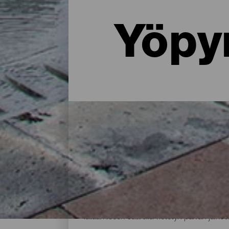
Yöpy
Missä yöpyä La Palmassa: 
Maalaistalossa luonnon helmassa, asunnos
tarjoaa paljon majoitusvaihtoehtoja kaikenl
lataamiseen saarella vietetyn päivän jälkee