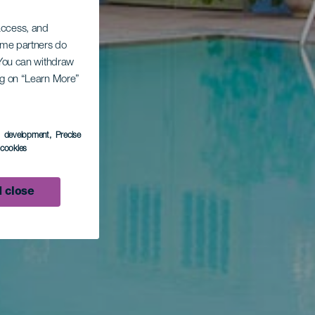
 access, and
Some partners do
. You can withdraw
ing on “Learn More”
s development
, Precise
l cookies
 close