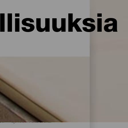
lisuuksia
i palveluja ja mukavuuksia: La Palma
rillään. Löydä täydellinen majoitus akkujen
en majoitusliikkeitä avulla.