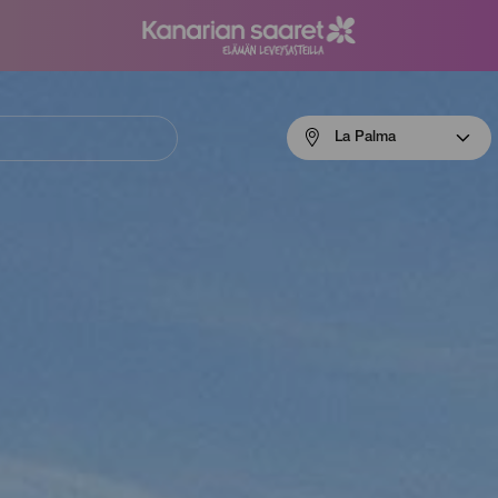
Menú
La Palma
navigation
La
Palma