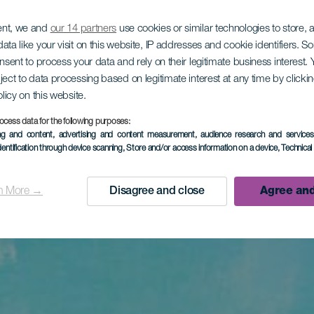
ent, we and
our 14 partners
use cookies or similar technologies to store,
ata like your visit on this website, IP addresses and cookie identifiers. 
onsent to process your data and rely on their legitimate business interest
ject to data processing based on legitimate interest at any time by click
olicy on this website.
ocess data for the following purposes:
ing and content, advertising and content measurement, audience research and service
dentification through device scanning
, Store and/or access information on a device
, Technica
n More →
Disagree and close
Agree and