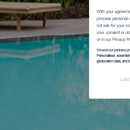
With your agreem
process personal d
not ask for your c
your consent or ob
or in our Privacy P
We and our partners pr
Personalised advertis
geolocation data, and i
Lear