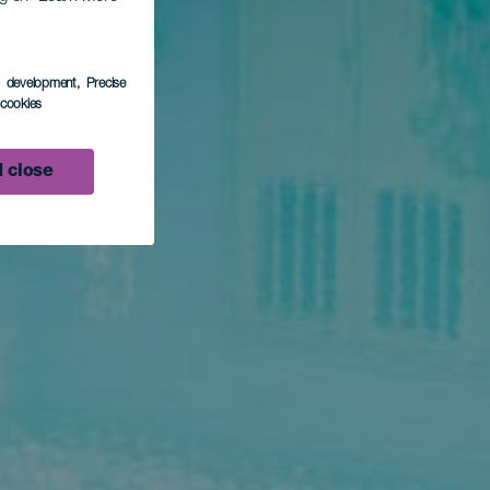
s development
, Precise
l cookies
 close