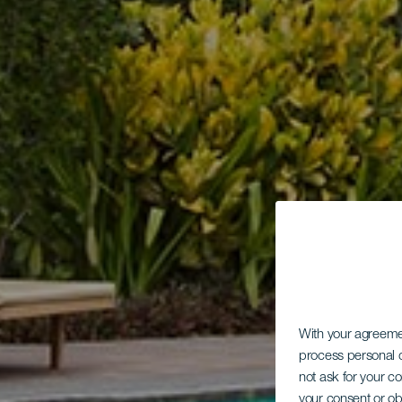
With your agreem
process personal d
not ask for your c
your consent or ob