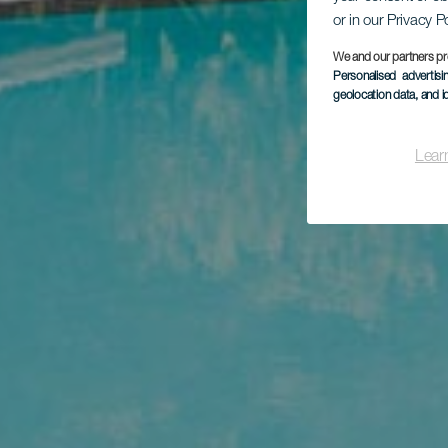
or in our Privacy P
We and our partners pr
Personalised advertis
geolocation data, and i
Lear