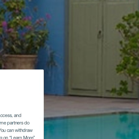
 access, and
Some partners do
. You can withdraw
ing on “Learn More”