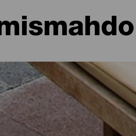
mismahdol
hotellit, asunnot...
sa meren rannalla tai viehättävässä hotellissa, jossa on runsaast
aisille matkailijoille kautta koko saaren hieman yli 700 neliökilomet
n tai irrottaudu rutiineista muutamaksi päiväksi Isla Bonitan parhaid