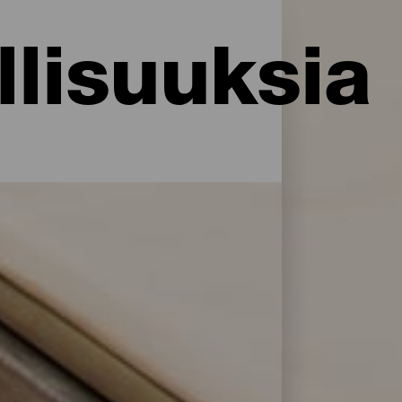
lisuuksia
i palveluja ja mukavuuksia: La Palma
rillään. Löydä täydellinen majoitus akkujen
en majoitusliikkeitä avulla.