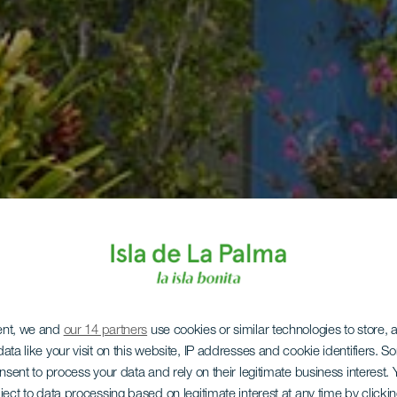
ent, we and
our 14 partners
use cookies or similar technologies to store,
ata like your visit on this website, IP addresses and cookie identifiers. 
onsent to process your data and rely on their legitimate business interest
ject to data processing based on legitimate interest at any time by click