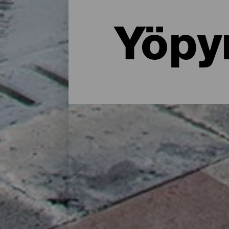
Yöpy
Missä yöpyä La Palmassa: 
Maalaistalossa luonnon helmassa, asunnos
tarjoaa paljon majoitusvaihtoehtoja kaikenl
lataamiseen saarella vietetyn päivän jälkee