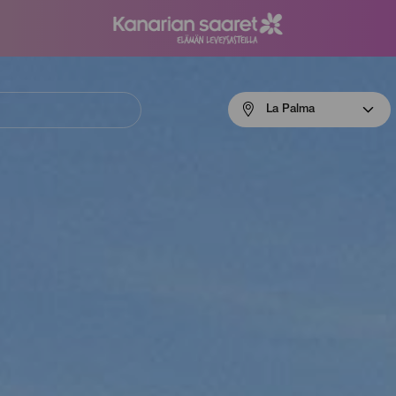
Menú
La Palma
navigation
La
Palma