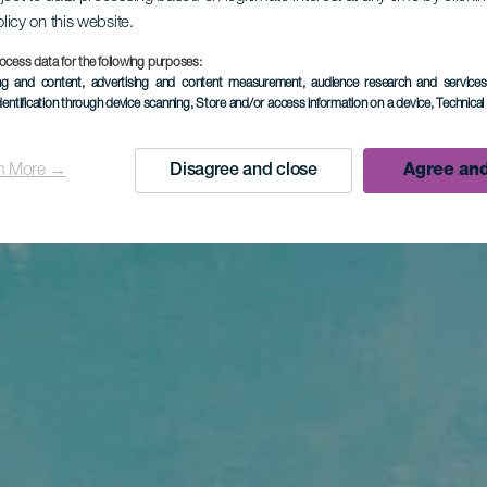
olicy on this website.
ocess data for the following purposes:
ing and content, advertising and content measurement, audience research and service
dentification through device scanning
, Store and/or access information on a device
, Technica
n More →
Disagree and close
Agree and