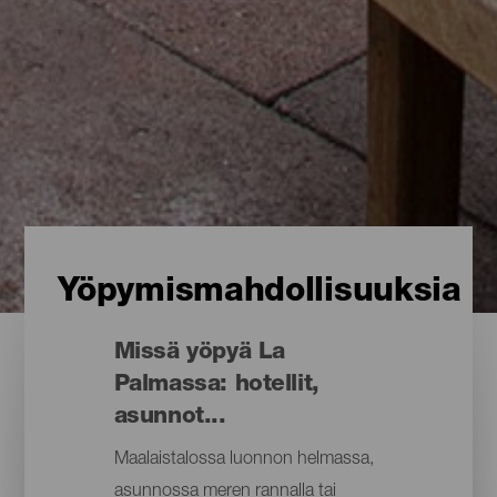
Yöpymismahdollisuuksia
Missä yöpyä La
Palmassa: hotellit,
asunnot...
Maalaistalossa luonnon helmassa,
asunnossa meren rannalla tai