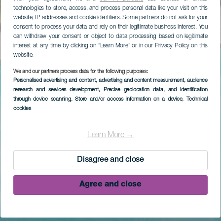
technologies to store, access, and process personal data like your visit on this
website, IP addresses and cookie identifiers. Some partners do not ask for your
consent to process your data and rely on their legitimate business interest. You
can withdraw your consent or object to data processing based on legitimate
interest at any time by clicking on “Learn More” or in our Privacy Policy on this
website.
We and our partners process data for the following purposes:
Personalised advertising and content, advertising and content measurement, audience
research and services development
, Precise geolocation data, and identification
through device scanning
, Store and/or access information on a device
, Technical
cookies
Learn More →
Disagree and close
Agree and close