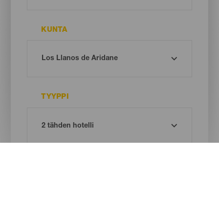
KUNTA
TYYPPI
Oh! There is no results ...
Try again, you will surely find something you like