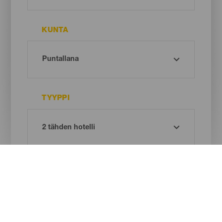
KUNTA
TYYPPI
Oh! There is no results ...
Try again, you will surely find something you like