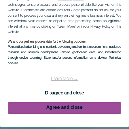
technologies to store, access, and process personal data like your visit on this
website, IP addresses and cookie identifiers. Some partners do not ask for your
consent to process your data and rely on their legitimate business interest. You
can withdraw your consent or object to data processing based on legitimate
interest at any time by clicking on “Learn More” or in our Privacy Policy on this
website.
We and our partners process data for the following purposes:
Personalised advertising and content, advertising and content measurement, audience
research and services development
, Precise geolocation data, and identification
through device scanning
, Store and/or access information on a device
, Technical
cookies
Learn More →
Disagree and close
Agree and close