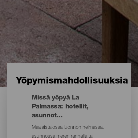
Yöpymismahdollisuuksia
Missä yöpyä La
Palmassa: hotellit,
asunnot...
Maalaistalossa luonnon helmassa,
asunnossa meren rannalla tai