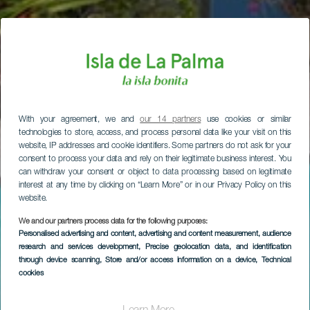
With your agreement, we and
our 14 partners
use cookies or similar
technologies to store, access, and process personal data like your visit on this
website, IP addresses and cookie identifiers. Some partners do not ask for your
consent to process your data and rely on their legitimate business interest. You
can withdraw your consent or object to data processing based on legitimate
interest at any time by clicking on “Learn More” or in our Privacy Policy on this
website.
We and our partners process data for the following purposes:
Personalised advertising and content, advertising and content measurement, audience
research and services development
, Precise geolocation data, and identification
through device scanning
, Store and/or access information on a device
, Technical
cookies