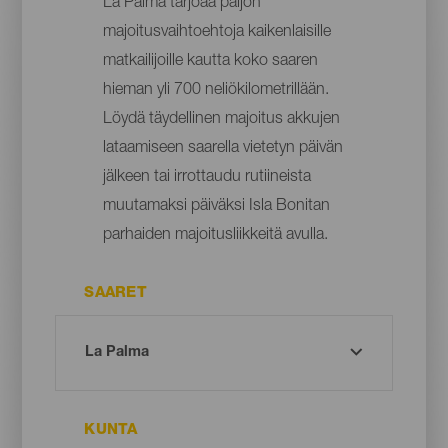
La Palma tarjoaa paljon
majoitusvaihtoehtoja kaikenlaisille
matkailijoille kautta koko saaren
hieman yli 700 neliökilometrillään.
Löydä täydellinen majoitus akkujen
lataamiseen saarella vietetyn päivän
jälkeen tai irrottaudu rutiineista
muutamaksi päiväksi Isla Bonitan
parhaiden majoitusliikkeitä avulla.
SAARET
KUNTA