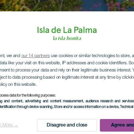
ent, we and
our 14 partners
use cookies or similar technologies to store,
ata like your visit on this website, IP addresses and cookie identifiers. 
onsent to process your data and rely on their legitimate business interest
ject to data processing based on legitimate interest at any time by click
olicy on this website.
ocess data for the following purposes:
ing and content, advertising and content measurement, audience research and service
dentification through device scanning
, Store and/or access information on a device
, Technica
n More →
Disagree and close
Agree and