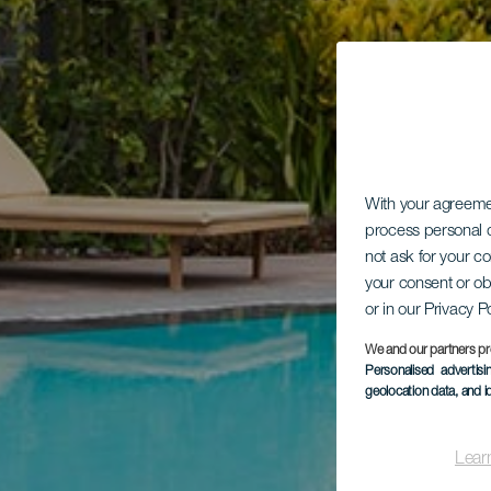
With your agreem
process personal d
not ask for your c
your consent or ob
or in our Privacy P
We and our partners pr
Personalised advertis
geolocation data, and i
Lear