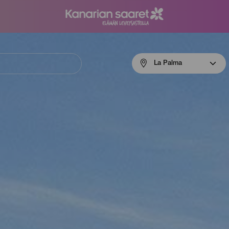
Menú
La Palma
navigation
La
Palma