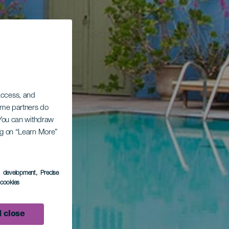
 access, and
Some partners do
. You can withdraw
ing on “Learn More”
s development
, Precise
l cookies
 close