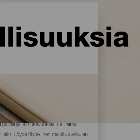
lisuuksia
i palveluja ja mukavuuksia: La Palma
rillään. Löydä täydellinen majoitus akkujen