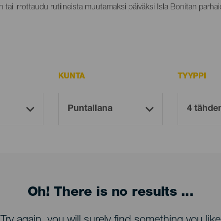
n tai irrottaudu rutiineista muutamaksi päiväksi Isla Bonitan parhaid
KUNTA
TYYPPI
Oh! There is no results ...
Try again, you will surely find something you like