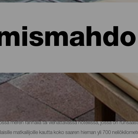
mismahdol
hotellit, asunnot...
sa meren rannalla tai viehättävässä hotellissa, jossa on runsaast
aisille matkailijoille kautta koko saaren hieman yli 700 neliökilomet