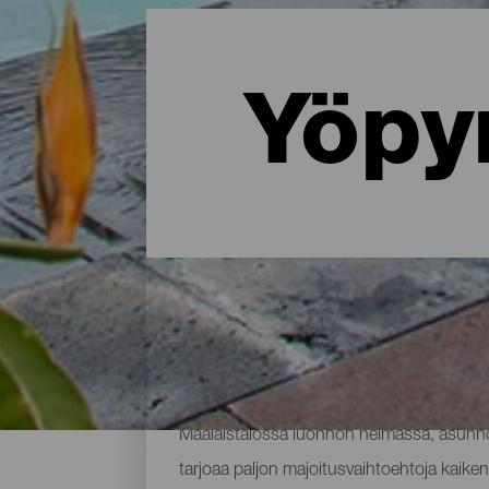
Yöpy
Missä yöpyä La Palmassa: 
Maalaistalossa luonnon helmassa, asunnos
tarjoaa paljon majoitusvaihtoehtoja kaikenl