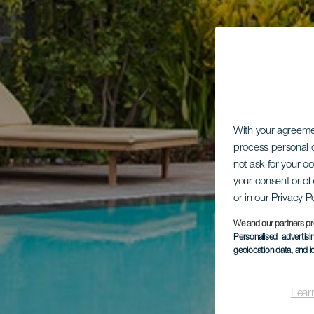
With your agreem
process personal d
not ask for your c
your consent or ob
or in our Privacy P
We and our partners pr
Personalised advertis
geolocation data, and i
Lear