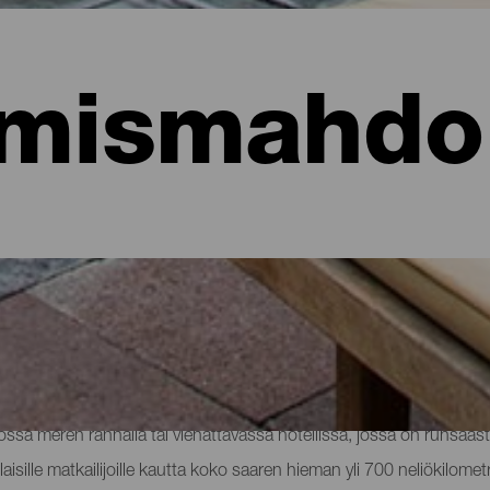
mismahdol
hotellit, asunnot...
sa meren rannalla tai viehättävässä hotellissa, jossa on runsaast
aisille matkailijoille kautta koko saaren hieman yli 700 neliökilomet