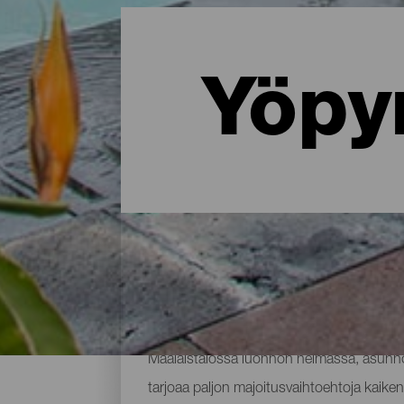
Yöpy
Missä yöpyä La Palmassa: 
Maalaistalossa luonnon helmassa, asunnos
tarjoaa paljon majoitusvaihtoehtoja kaikenl