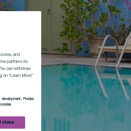
 access, and
Some partners do
. You can withdraw
ing on “Learn More”
s development
, Precise
l cookies
 close