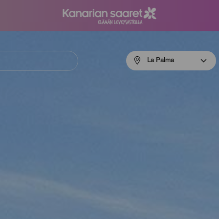
Menú
La Palma
navigation
La
Palma