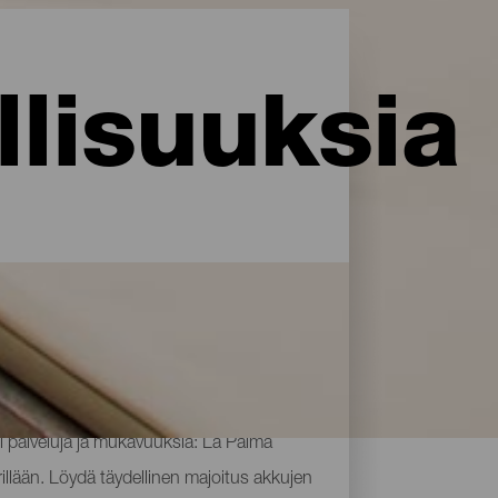
lisuuksia
i palveluja ja mukavuuksia: La Palma
rillään. Löydä täydellinen majoitus akkujen