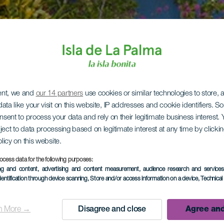
ent, we and
our 14 partners
use cookies or similar technologies to store,
ata like your visit on this website, IP addresses and cookie identifiers. 
onsent to process your data and rely on their legitimate business interest
ject to data processing based on legitimate interest at any time by click
olicy on this website.
ocess data for the following purposes:
ing and content, advertising and content measurement, audience research and service
dentification through device scanning
, Store and/or access information on a device
, Technica
n More →
Disagree and close
Agree and