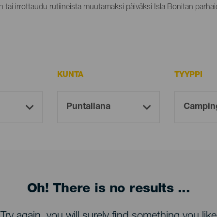
n tai irrottaudu rutiineista muutamaksi päiväksi Isla Bonitan parhaid
KUNTA
TYYPPI
Oh! There is no results ...
Try again, you will surely find something you like