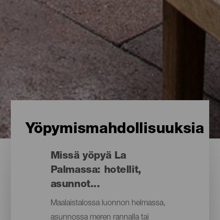
Yöpymismahdollisuuksia
Missä yöpyä La
Palmassa: hotellit,
asunnot...
Maalaistalossa luonnon helmassa,
asunnossa meren rannalla tai