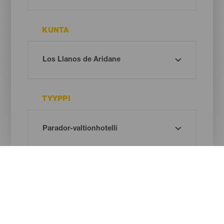
KUNTA
TYYPPI
Oh! There is no results ...
Try again, you will surely find something you like