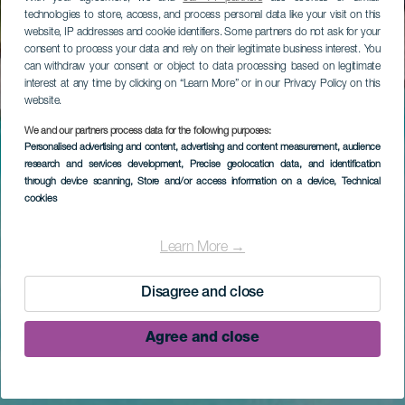
technologies to store, access, and process personal data like your visit on this
website, IP addresses and cookie identifiers. Some partners do not ask for your
consent to process your data and rely on their legitimate business interest. You
can withdraw your consent or object to data processing based on legitimate
interest at any time by clicking on “Learn More” or in our Privacy Policy on this
website.
We and our partners process data for the following purposes:
Personalised advertising and content, advertising and content measurement, audience
research and services development
, Precise geolocation data, and identification
through device scanning
, Store and/or access information on a device
, Technical
cookies
Learn More →
Disagree and close
Agree and close