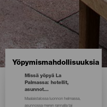
Yöpymismahdollisuuksia
Missä yöpyä La
Palmassa: hotellit,
asunnot...
Maalaistalossa luonnon helmassa,
asunnossa meren rannalla tai