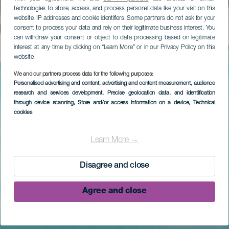
technologies to store, access, and process personal data like your visit on this
website, IP addresses and cookie identifiers. Some partners do not ask for your
consent to process your data and rely on their legitimate business interest. You
can withdraw your consent or object to data processing based on legitimate
interest at any time by clicking on “Learn More” or in our Privacy Policy on this
website.
We and our partners process data for the following purposes:
Personalised advertising and content, advertising and content measurement, audience
research and services development
, Precise geolocation data, and identification
through device scanning
, Store and/or access information on a device
, Technical
cookies
Learn More →
Disagree and close
Agree and close