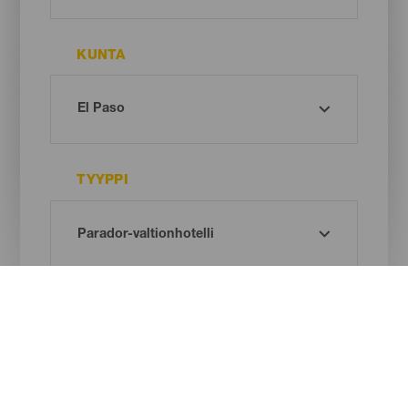
KUNTA
TYYPPI
Oh! There is no results ...
Try again, you will surely find something you like