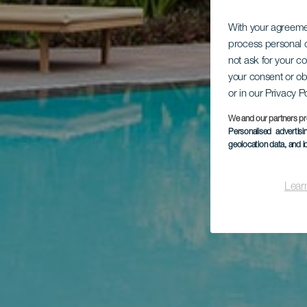
With your agreem
process personal d
not ask for your c
your consent or ob
or in our Privacy P
We and our partners pr
Personalised advertis
geolocation data, and i
Lear