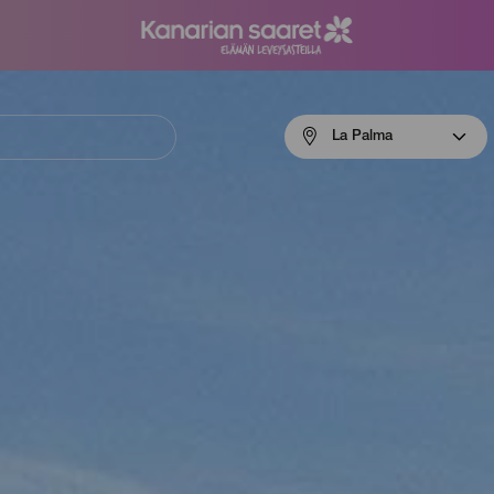
Menú
La Palma
navigation
La
Palma