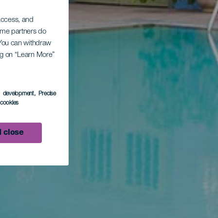
 access, and
Some partners do
. You can withdraw
ing on “Learn More”
s development
, Precise
l cookies
 close