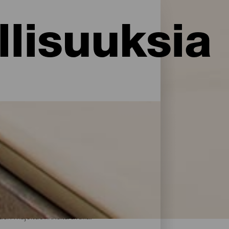
lisuuksia
i palveluja ja mukavuuksia: La Palma
rillään. Löydä täydellinen majoitus akkujen
en majoitusliikkeitä avulla.