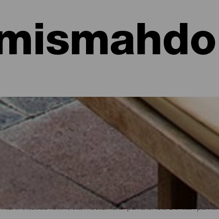
mismahdol
hotellit, asunnot...
sa meren rannalla tai viehättävässä hotellissa, jossa on runsaast
aisille matkailijoille kautta koko saaren hieman yli 700 neliökilomet
n tai irrottaudu rutiineista muutamaksi päiväksi Isla Bonitan parhaid