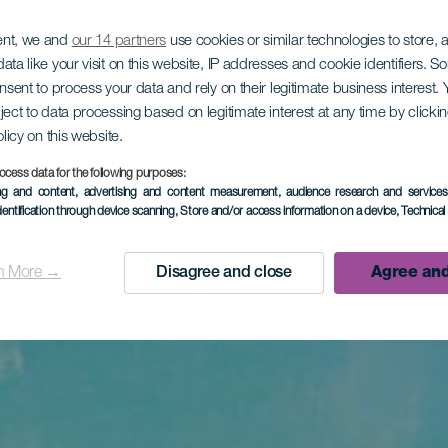
ent, we and
our 14 partners
use cookies or similar technologies to store,
ata like your visit on this website, IP addresses and cookie identifiers. 
onsent to process your data and rely on their legitimate business interest
ject to data processing based on legitimate interest at any time by click
olicy on this website.
ocess data for the following purposes:
ing and content, advertising and content measurement, audience research and service
dentification through device scanning
, Store and/or access information on a device
, Technica
n More →
Disagree and close
Agree and