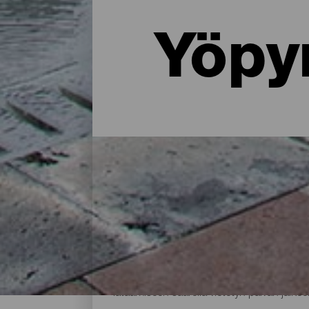
Yöpy
Missä yöpyä La Palmassa: 
Maalaistalossa luonnon helmassa, asunnos
tarjoaa paljon majoitusvaihtoehtoja kaikenl
lataamiseen saarella vietetyn päivän jälkee