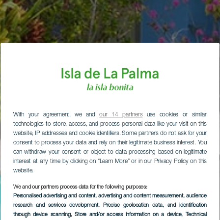
With your agreement, we and
our 14 partners
use cookies or similar
technologies to store, access, and process personal data like your visit on this
website, IP addresses and cookie identifiers. Some partners do not ask for your
consent to process your data and rely on their legitimate business interest. You
can withdraw your consent or object to data processing based on legitimate
interest at any time by clicking on “Learn More” or in our Privacy Policy on this
website.
We and our partners process data for the following purposes:
Personalised advertising and content, advertising and content measurement, audience
research and services development
, Precise geolocation data, and identification
through device scanning
, Store and/or access information on a device
, Technical