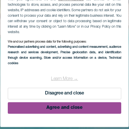
technologies to store, access, and process personal data like your visit on this
website, IP addresses and cookie identifiers. Some partners do not ask for your
consent to process your data and rely on their legitimate business interest. You
can withdraw your consent or object to data processing based on legitimate
interest at any time by clicking on “Learn More” or in our Privacy Policy on this
website.
We and our partners process data for the following purposes:
Personalised advertising and content, advertising and content measurement, audience
research and services development
, Precise geolocation data, and identification
through device scanning
, Store and/or access information on a device
, Technical
cookies
Learn More →
Disagree and close
Agree and close