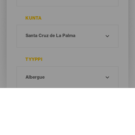
KUNTA
TYYPPI
Oh! There is no results ...
Try again, you will surely find something you like