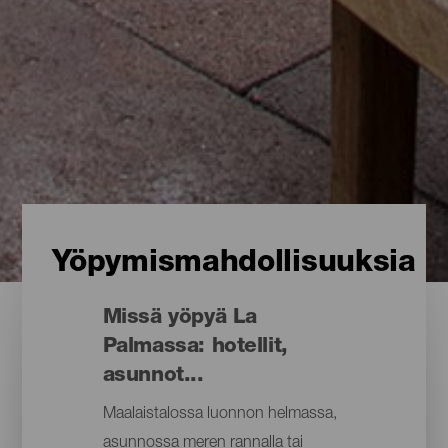
Yöpymismahdollisuuksia
Missä yöpyä La
Palmassa: hotellit,
asunnot...
Maalaistalossa luonnon helmassa,
asunnossa meren rannalla tai