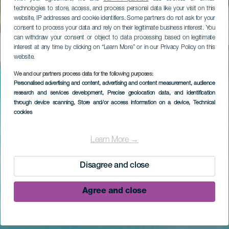
technologies to store, access, and process personal data like your visit on this
website, IP addresses and cookie identifiers. Some partners do not ask for your
consent to process your data and rely on their legitimate business interest. You
can withdraw your consent or object to data processing based on legitimate
interest at any time by clicking on “Learn More” or in our Privacy Policy on this
website.
We and our partners process data for the following purposes:
Personalised advertising and content, advertising and content measurement, audience
research and services development
, Precise geolocation data, and identification
through device scanning
, Store and/or access information on a device
, Technical
cookies
Learn More →
Disagree and close
Agree and close