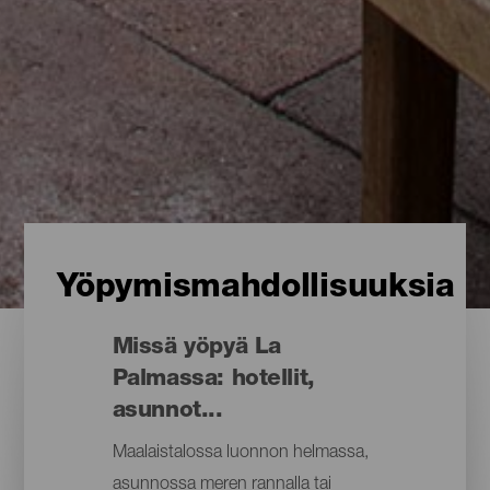
Yöpymismahdollisuuksia
Missä yöpyä La
Palmassa: hotellit,
asunnot...
Maalaistalossa luonnon helmassa,
asunnossa meren rannalla tai