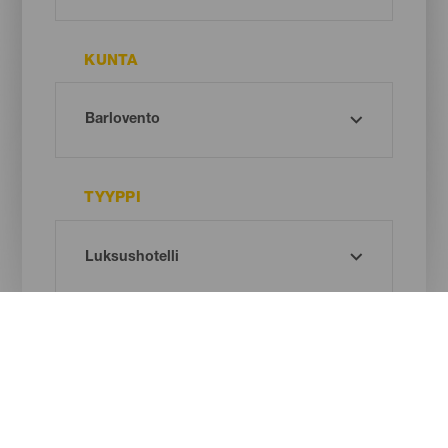
KUNTA
TYYPPI
Oh! There is no results ...
Try again, you will surely find something you like