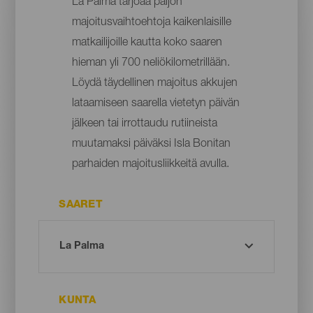
La Palma tarjoaa paljon
majoitusvaihtoehtoja kaikenlaisille
matkailijoille kautta koko saaren
hieman yli 700 neliökilometrillään.
Löydä täydellinen majoitus akkujen
lataamiseen saarella vietetyn päivän
jälkeen tai irrottaudu rutiineista
muutamaksi päiväksi Isla Bonitan
parhaiden majoitusliikkeitä avulla.
SAARET
KUNTA