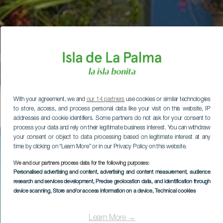
With your agreement, we and
our 14 partners
use cookies or similar technologies
to store, access, and process personal data like your visit on this website, IP
addresses and cookie identifiers. Some partners do not ask for your consent to
process your data and rely on their legitimate business interest. You can withdraw
your consent or object to data processing based on legitimate interest at any
time by clicking on “Learn More” or in our Privacy Policy on this website.
We and our partners process data for the following purposes:
Personalised advertising and content, advertising and content measurement, audience
research and services development
, Precise geolocation data, and identification through
device scanning
, Store and/or access information on a device
, Technical cookies
Learn More →