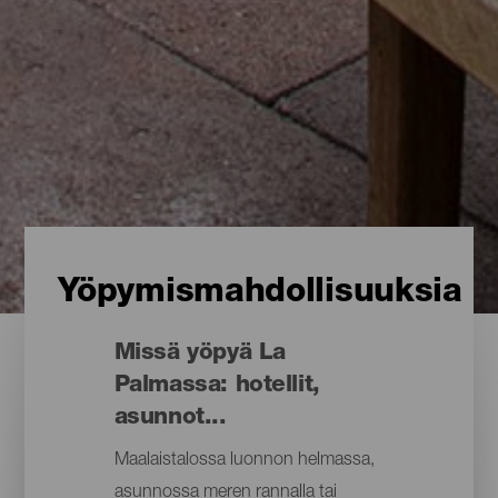
Yöpymismahdollisuuksia
Missä yöpyä La
Palmassa: hotellit,
asunnot...
Maalaistalossa luonnon helmassa,
asunnossa meren rannalla tai