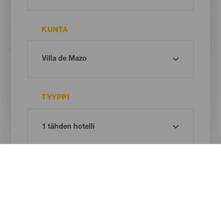
KUNTA
TYYPPI
Oh! There is no results ...
Try again, you will surely find something you like