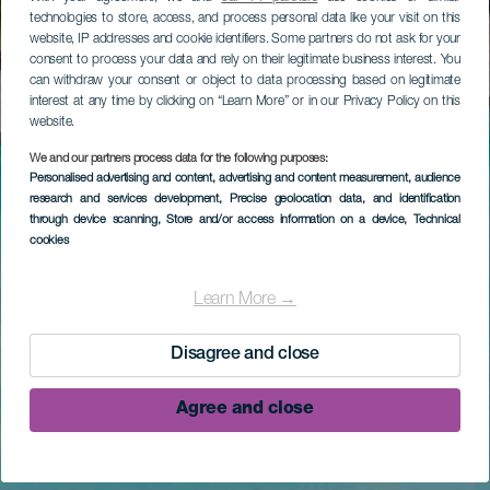
technologies to store, access, and process personal data like your visit on this
website, IP addresses and cookie identifiers. Some partners do not ask for your
consent to process your data and rely on their legitimate business interest. You
can withdraw your consent or object to data processing based on legitimate
interest at any time by clicking on “Learn More” or in our Privacy Policy on this
website.
We and our partners process data for the following purposes:
Personalised advertising and content, advertising and content measurement, audience
research and services development
, Precise geolocation data, and identification
through device scanning
, Store and/or access information on a device
, Technical
cookies
Learn More →
Disagree and close
Agree and close