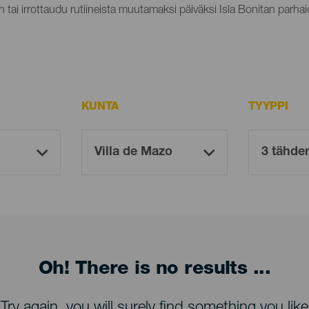
n tai irrottaudu rutiineista muutamaksi päiväksi Isla Bonitan parhaid
KUNTA
TYYPPI
Oh! There is no results ...
Try again, you will surely find something you like