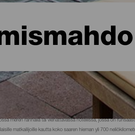
mismahdol
hotellit, asunnot...
sa meren rannalla tai viehättävässä hotellissa, jossa on runsaast
aisille matkailijoille kautta koko saaren hieman yli 700 neliökilomet