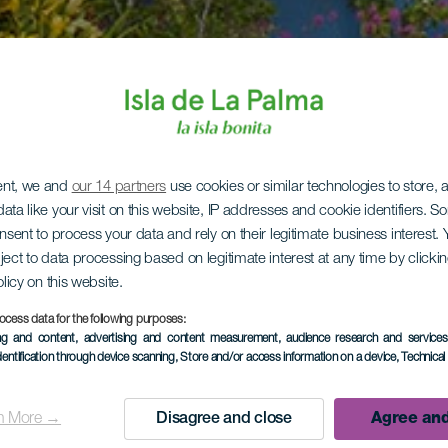
ent, we and
our 14 partners
use cookies or similar technologies to store,
ata like your visit on this website, IP addresses and cookie identifiers. 
onsent to process your data and rely on their legitimate business interest
ject to data processing based on legitimate interest at any time by click
olicy on this website.
ocess data for the following purposes:
ing and content, advertising and content measurement, audience research and service
dentification through device scanning
, Store and/or access information on a device
, Technica
n More →
Disagree and close
Agree and