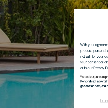
With your agreem
process personal d
not ask for your c
your consent or ob
or in our Privacy P
We and our partners pr
Personalised advertis
geolocation data, and i
Lear