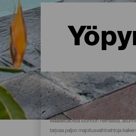
Yöpy
Missä yöpyä La Palmassa: 
Maalaistalossa luonnon helmassa, asunnos
tarjoaa paljon majoitusvaihtoehtoja kaikenl