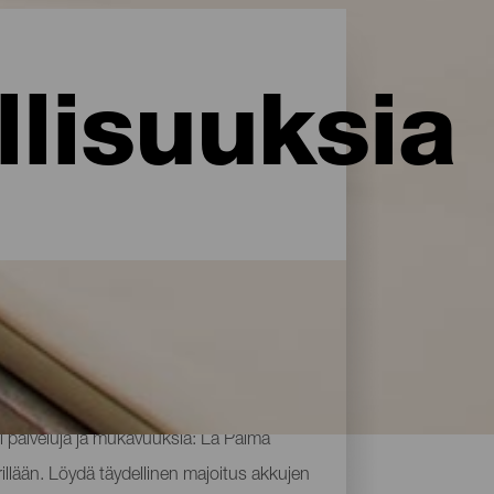
lisuuksia
i palveluja ja mukavuuksia: La Palma
rillään. Löydä täydellinen majoitus akkujen