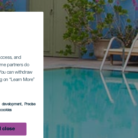
 access, and
Some partners do
. You can withdraw
ing on “Learn More”
s development
, Precise
l cookies
 close