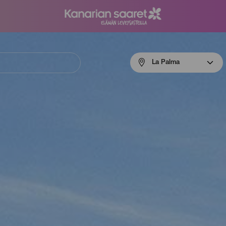
Menú
La Palma
navigation
La
Palma