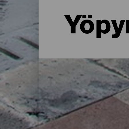
Yöpy
Missä yöpyä La Palmassa: 
Maalaistalossa luonnon helmassa, asunnos
tarjoaa paljon majoitusvaihtoehtoja kaikenl
lataamiseen saarella vietetyn päivän jälkee