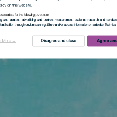
olicy on this website.
ocess data for the following purposes:
ing and content, advertising and content measurement, audience research and service
dentification through device scanning
, Store and/or access information on a device
, Technica
n More →
Disagree and close
Agree and