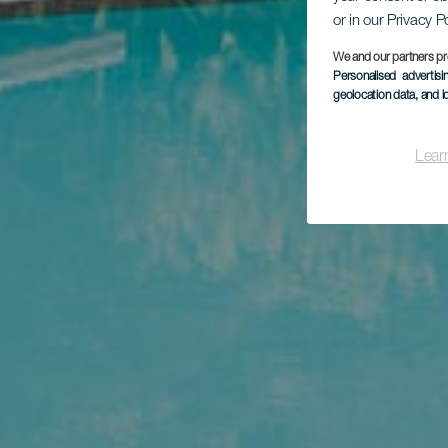
or in our Privacy P
We and our partners pr
Personalised advertis
geolocation data, and i
Lear