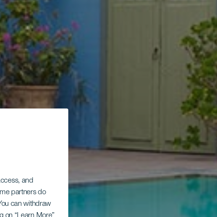
 access, and
Some partners do
. You can withdraw
ing on “Learn More”