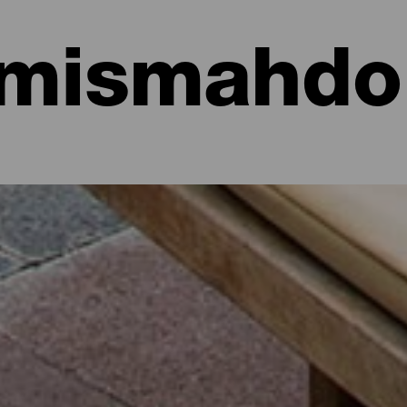
mismahdol
hotellit, asunnot...
sa meren rannalla tai viehättävässä hotellissa, jossa on runsaast
aisille matkailijoille kautta koko saaren hieman yli 700 neliökilomet
n tai irrottaudu rutiineista muutamaksi päiväksi Isla Bonitan parhaid