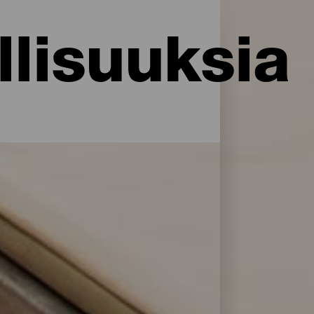
lisuuksia
i palveluja ja mukavuuksia: La Palma
rillään. Löydä täydellinen majoitus akkujen
en majoitusliikkeitä avulla.