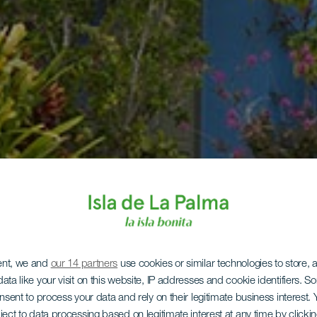
ent, we and
our 14 partners
use cookies or similar technologies to store,
ata like your visit on this website, IP addresses and cookie identifiers. 
onsent to process your data and rely on their legitimate business interest
ject to data processing based on legitimate interest at any time by click