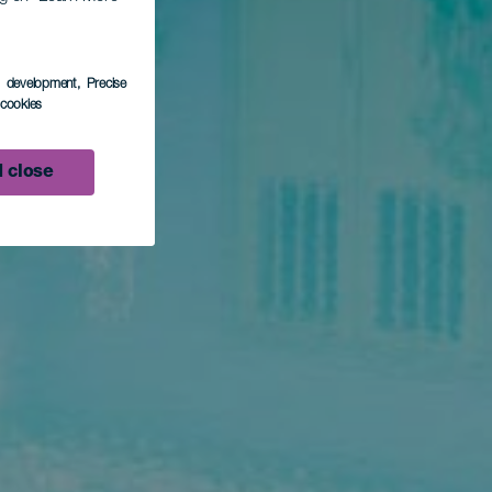
s development
, Precise
l cookies
 close