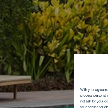
With your agreem
process personal d
not ask for your c
your consent or ob