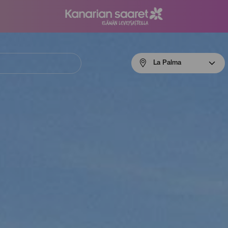
Menú
La Palma
navigation
La
Palma