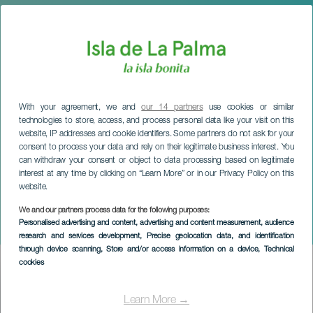
With your agreement, we and
our 14 partners
use cookies or similar
technologies to store, access, and process personal data like your visit on this
website, IP addresses and cookie identifiers. Some partners do not ask for your
consent to process your data and rely on their legitimate business interest. You
can withdraw your consent or object to data processing based on legitimate
interest at any time by clicking on “Learn More” or in our Privacy Policy on this
website.
We and our partners process data for the following purposes:
LA PALMA
Personalised advertising and content, advertising and content measurement, audience
Somos lo que comemos
research and services development
, Precise geolocation data, and identification
through device scanning
, Store and/or access information on a device
, Technical
cookies
Imagen
Listado
Learn More →