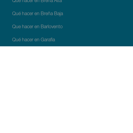
Qué hacer en Breña Alta
Qué hacer en Breña Baja
Que hacer en Barlovento
Qué hacer en Garafia
Qué hacer en Los Llanos de Aridane
Qué hacer en Puntagorda
Qué hacer en San Andrés y Sauces
Qué hacer en Tijarafe
Qué hacer en Villa de Mazo