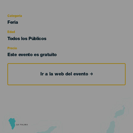
Categoría
Categoría
Feria
del
evento
Edad
Edad
Todos los Públicos
Recomendada
Precio
Este evento es gratuito
Ir a la web del evento
LA PALMA