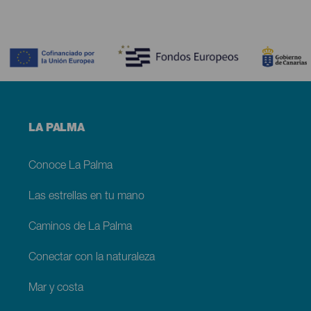
Contenido
Menú
LA PALMA
footer
La
Palma
Conoce La Palma
Las estrellas en tu mano
Caminos de La Palma
Conectar con la naturaleza
Mar y costa