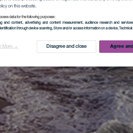
olicy on this website.
ocess data for the following purposes:
ing and content, advertising and content measurement, audience research and service
dentification through device scanning
, Store and/or access information on a device
, Technica
n More →
Disagree and close
Agree and