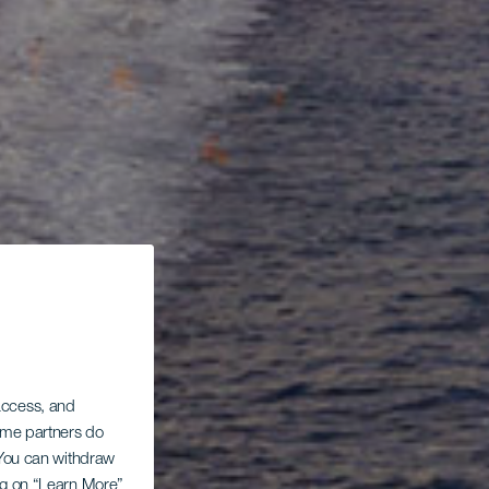
 access, and
Some partners do
. You can withdraw
ing on “Learn More”