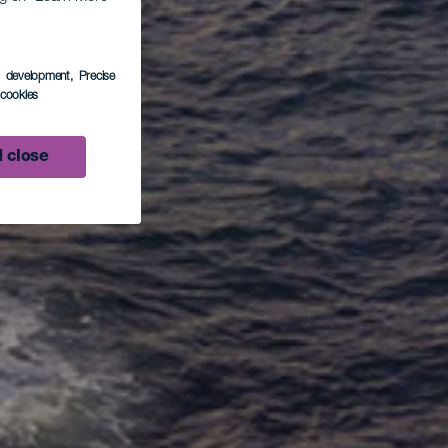
s development
, Precise
l cookies
 close