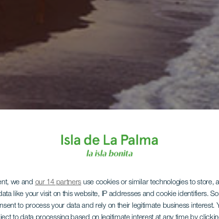
ent, we and
our 14 partners
use cookies or similar technologies to store,
ata like your visit on this website, IP addresses and cookie identifiers. 
onsent to process your data and rely on their legitimate business interest
ject to data processing based on legitimate interest at any time by click