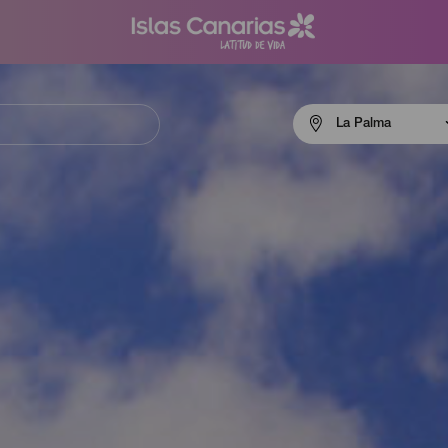
Menú
La Palma
navigation
La
Palma