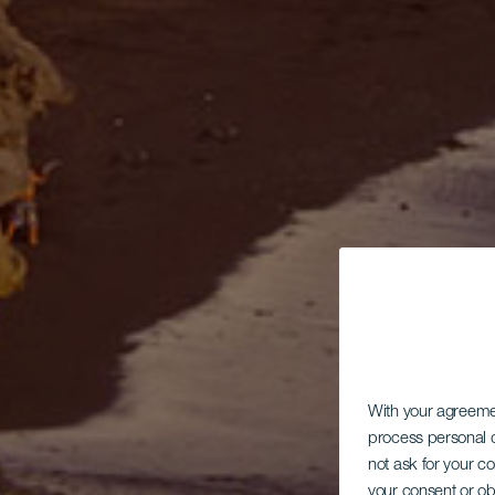
With your agreem
process personal d
not ask for your c
your consent or ob