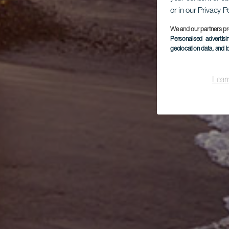
or in our Privacy P
We and our partners pr
Personalised advertis
geolocation data, and i
Lear