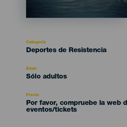
Categoría
Categoría
Deportes de Resistencia
del
evento
Edad
Edad
Sólo adultos
Recomendada
Precio
Por favor, compruebe la web 
eventos/tickets