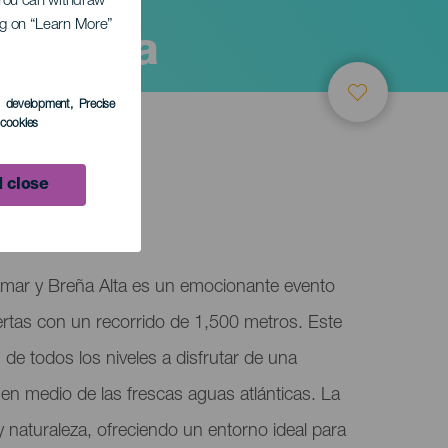
. You can withdraw
ing on “Learn More”
ña Alta
s development
, Precise
l cookies
 close
amar y Breña Alta es un emocionante evento
ertas con un recorrido de 1,500 metros. Este
 de todos los niveles a disfrutar de una
, en medio de las frescas aguas atlánticas. La
naturaleza, ofreciendo un entorno ideal para