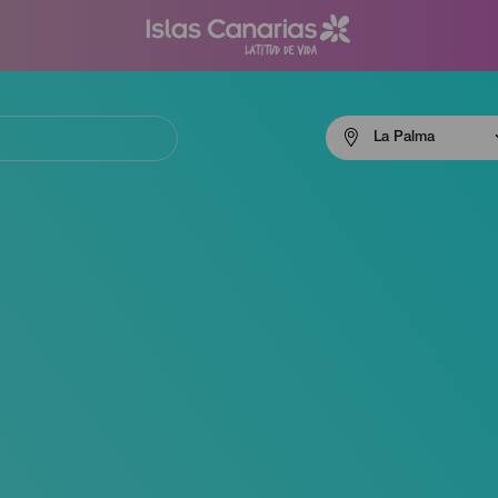
Menú
La Palma
navigation
La
Palma