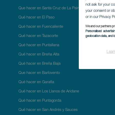
not ask for your c
Que hacer en Santa Cruz de La Palma
your consent or ob
or in our Privacy P
Qué hacer en El Paso
We and our partners pr
Qué hacer en Fuencaliente
Personalised advertis
Qué hacer en Tazacorte
geolocation data, and i
Qué hacer en Puntallana
Lear
Qué hacer en Breña Alta
Qué hacer en Breña Baja
Que hacer en Barlovento
Qué hacer en Garafia
Qué hacer en Los Llanos de Aridane
Qué hacer en Puntagorda
Qué hacer en San Andrés y Sauces