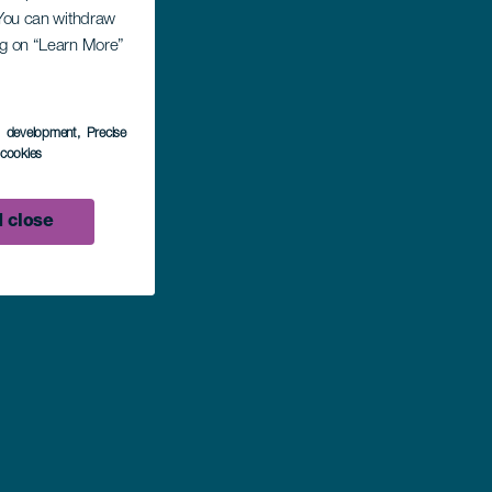
. You can withdraw
ing on “Learn More”
s development
, Precise
l cookies
 close