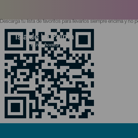
Pasar
al
contenido
principal
Bajar
Descarga tu lista de favoritos para llevarlos siempre encima y no 
los
favoritos
Buscar
a
tu
móvil