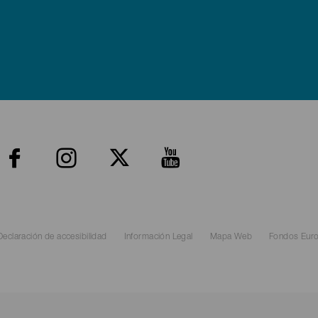
enú
edes
oter
lma
Declaración de accesibilidad
Información Legal
Mapa Web
Fondos Eur