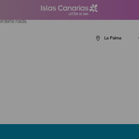
perderte nada.
Menú
La Palma
navigation
La
Palma