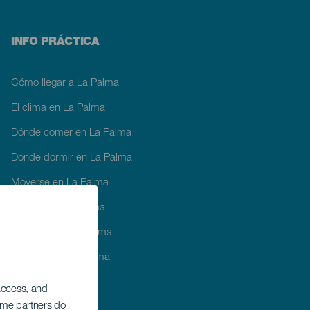
INFO PRÁCTICA
Cómo llegar a La Palma
El clima en La Palma
Dónde comer en La Palma
Donde dormir en La Palma
Moverse en La Palma
Agenda de La Palma
Compras en La Palma
Servicios en La Palma
Guía del viajero
 access, and
Some partners do
Mapa de senderos