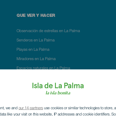
QUE VER Y HACER
Observación de estrellas en La Palma
Senderos en La Palma
Playas en La Palma
Miradores en La Palma
Espacios naturales en La Palma
Piscinas naturales en La Palma
Centros de ocio en La Palma
Parapente en La Palma
Avistamiento de ballenas y delfines en La Palma
ent, we and
our 14 partners
use cookies or similar technologies to store,
ata like your visit on this website, IP addresses and cookie identifiers. 
Lugares con encanto en La Palma