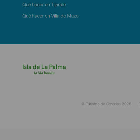
Qué hacer en Tijarafe
Qué hacer en Villa de Mazo
M
R
Fo
La
Pa
Menú
© Turismo de Canarias 2026
Legal
Footer