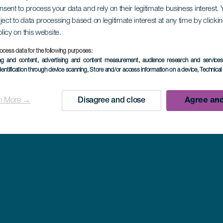
onsent to process your data and rely on their legitimate business interest
Museos y visitas de interés en La Palma
ject to data processing based on legitimate interest at any time by click
olicy on this website.
Puntos de inmersión en La Palma
ocess data for the following purposes:
Rutas en coche en La Palma
ing and content, advertising and content measurement, audience research and service
dentification through device scanning
, Store and/or access information on a device
, Technica
n More →
Disagree and close
Agree and