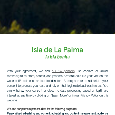
With your agreement, we and
our 14 partners
use cookies or similar
technologies to store, access, and process personal data like your visit on this
website, IP addresses and cookie identifiers. Some partners do not ask for your
consent to process your data and rely on their legitimate business interest. You
can withdraw your consent or object to data processing based on legitimate
interest at any time by clicking on “Learn More” or in our Privacy Policy on this
website.
We and our partners process data for the following purposes:
Personalised advertising and content, advertising and content measurement, audience